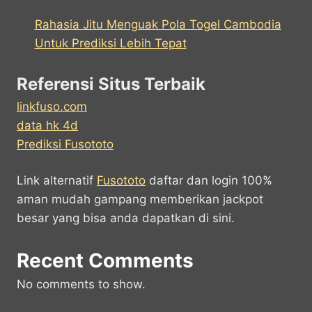
Rahasia Jitu Menguak Pola Togel Cambodia
Untuk Prediksi Lebih Tepat
Referensi Situs Terbaik
linkfuso.com
data hk 4d
Prediksi Fusototo
Link alternatif
Fusototo
daftar dan login 100%
aman mudah gampang memberikan jackpot
besar yang bisa anda dapatkan di sini.
Recent Comments
No comments to show.