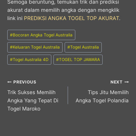
Semoga beruntung, temukan trik dan prediksi
akurat dalam memilih angka dengan mengklik
link ini
PREDIKSI ANGKA TOGEL TOP AKURAT
.
Post
#
Bocoran Angka Togel Australia
Tags:
#
Keluaran Togel Australia
#
Togel Australia
#
Togel Australia 4D
#
TOGEL TOP JAWARA
Post
PREVIOUS
NEXT
Trik Sukses Memilih
Tips Jitu Memilih
navigation
Angka Yang Tepat Di
Angka Togel Polandia
Togel Maroko