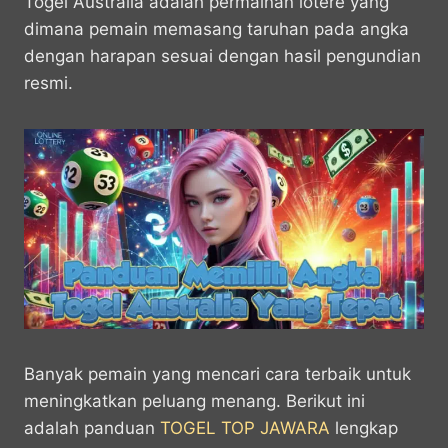
a
c
s
l
y
n
Togel Australia adalah permainan lotere yang
t
e
s
e
p
e
dimana pemain memasang taruhan pada angka
s
b
e
g
e
dengan harapan sesuai dengan hasil pengundian
A
o
n
r
resmi.
p
o
g
a
p
k
e
m
r
Banyak pemain yang mencari cara terbaik untuk
meningkatkan peluang menang. Berikut ini
adalah panduan
TOGEL TOP JAWARA
lengkap