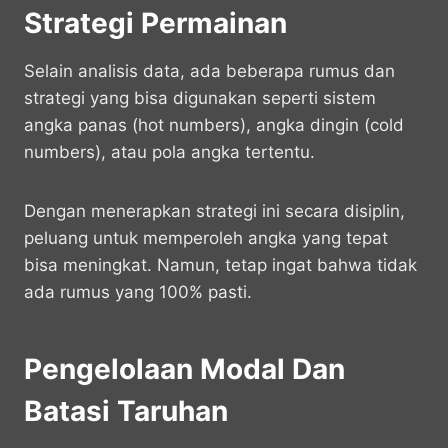
Strategi Permainan
Selain analisis data, ada beberapa rumus dan
strategi yang bisa digunakan seperti sistem
angka panas (hot numbers), angka dingin (cold
numbers), atau pola angka tertentu.
Dengan menerapkan strategi ini secara disiplin,
peluang untuk memperoleh angka yang tepat
bisa meningkat. Namun, tetap ingat bahwa tidak
ada rumus yang 100% pasti.
Pengelolaan Modal Dan
Batasi Taruhan