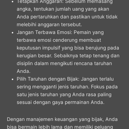
Tetapkan Anggaran: Sebelum memasang
angka, tentukan jumlah uang yang akan
Anda pertaruhkan dan pastikan untuk tidak
melebihi anggaran tersebut.
Jangan Terbawa Emosi: Pemain yang
terbawa emosi cenderung membuat
keputusan impulsif yang bisa berujung pada
kerugian besar. Sebaiknya tetap tenang dan
disiplin dalam mengikuti rencana taruhan
Anda.
Pilih Taruhan dengan Bijak: Jangan terlalu
sering mengganti jenis taruhan. Fokus pada
satu jenis taruhan yang Anda rasa paling
sesuai dengan gaya permainan Anda.
Dengan manajemen keuangan yang bijak, Anda
bisa bermain lebih lama dan memiliki peluang