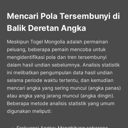
Mencari Pola Tersembunyi di
Balik Deretan Angka
Meskipun Togel Mongolia adalah permainan
peluang, beberapa pemain mencoba untuk
mengidentifikasi pola dan tren tersembunyi
dalam hasil undian sebelumnya. Analisis statistik
ini melibatkan pengumpulan data hasil undian
selama periode waktu tertentu, dan kemudian
mencari angka yang sering muncul (angka panas)
atau angka yang jarang muncul (angka dingin).
Beberapa metode analisis statistik yang umum
digunakan meliputi: