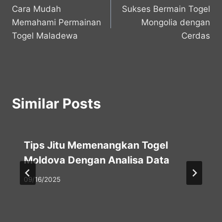
Cara Mudah
Sukses Bermain Togel
navigation
Memahami Permainan
Mongolia dengan
Togel Maladewa
Cerdas
Similar Posts
Tips Jitu Memenangkan Togel
Moldova Dengan Analisa Data
09/16/2025