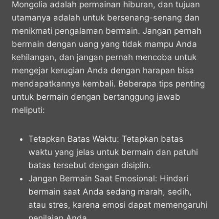
Mongolia adalah permainan hiburan, dan tujuan
utamanya adalah untuk bersenang-senang dan
menikmati pengalaman bermain. Jangan pernah
bermain dengan uang yang tidak mampu Anda
kehilangan, dan jangan pernah mencoba untuk
mengejar kerugian Anda dengan harapan bisa
mendapatkannya kembali. Beberapa tips penting
untuk bermain dengan bertanggung jawab
meliputi:
Tetapkan Batas Waktu: Tetapkan batas
waktu yang jelas untuk bermain dan patuhi
batas tersebut dengan disiplin.
Jangan Bermain Saat Emosional: Hindari
bermain saat Anda sedang marah, sedih,
atau stres, karena emosi dapat memengaruhi
penilaian Anda.