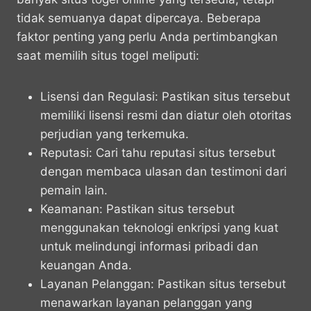
tidak semuanya dapat dipercaya. Beberapa
faktor penting yang perlu Anda pertimbangkan
saat memilih situs togel meliputi:
Lisensi dan Regulasi: Pastikan situs tersebut
memiliki lisensi resmi dan diatur oleh otoritas
perjudian yang terkemuka.
Reputasi: Cari tahu reputasi situs tersebut
dengan membaca ulasan dan testimoni dari
pemain lain.
Keamanan: Pastikan situs tersebut
menggunakan teknologi enkripsi yang kuat
untuk melindungi informasi pribadi dan
keuangan Anda.
Layanan Pelanggan: Pastikan situs tersebut
menawarkan layanan pelanggan yang