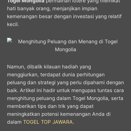
a
c
s
l
y
n
Togel Mongolia
permainan lotere yang memikat
t
e
s
e
p
e
hati banyak orang, menjanjikan impian
s
b
e
g
e
kemenangan besar dengan investasi yang relatif
A
o
n
r
kecil.
p
o
g
a
p
k
e
m
r
Namun, dibalik kilauan hadiah yang
menggiurkan, terdapat dunia perhitungan
peluang dan strategi yang perlu dipahami dengan
baik. Artikel ini hadir untuk mengupas tuntas cara
menghitung peluang dalam Togel Mongolia, serta
memberikan tips dan trik yang dapat
meningkatkan potensi kemenangan Anda di
dalam
TOGEL TOP JAWARA
.