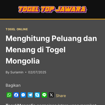
Skip
to
content
TOGEL ONLINE
Menghitung Peluang dan
Menang di Togel
Mongolia
By
Suriamin
02/07/2025
Bagikan
W
F
M
T
S
L
X
Share
h
a
e
e
k
i