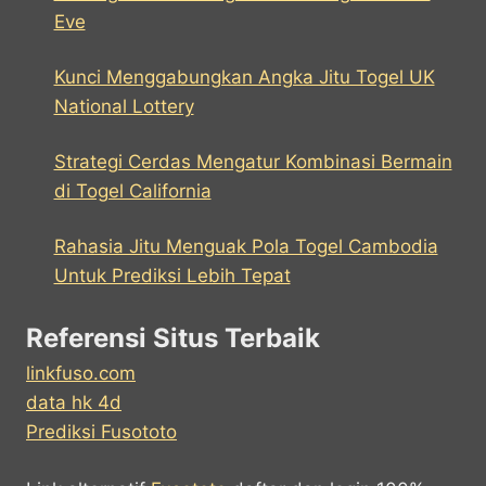
Eve
Kunci Menggabungkan Angka Jitu Togel UK
National Lottery
Strategi Cerdas Mengatur Kombinasi Bermain
di Togel California
Rahasia Jitu Menguak Pola Togel Cambodia
Untuk Prediksi Lebih Tepat
Referensi Situs Terbaik
linkfuso.com
data hk 4d
Prediksi Fusototo