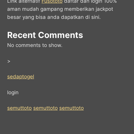
Link alternatif
Fusototo
daftar dan login 100%
aman mudah gampang memberikan jackpot
besar yang bisa anda dapatkan di sini.
Recent Comments
No comments to show.
>
sedaptogel
login
semuttoto
semuttoto
semuttoto