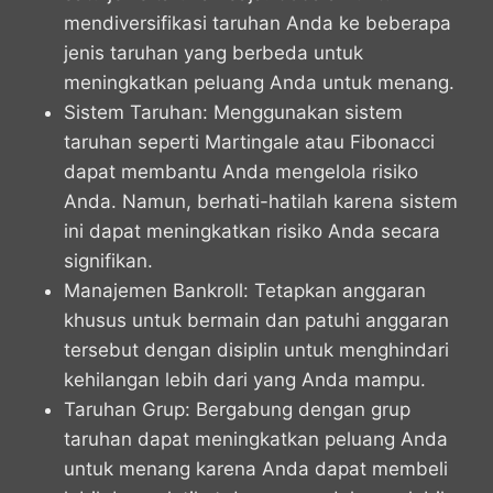
mendiversifikasi taruhan Anda ke beberapa
jenis taruhan yang berbeda untuk
meningkatkan peluang Anda untuk menang.
Sistem Taruhan: Menggunakan sistem
taruhan seperti Martingale atau Fibonacci
dapat membantu Anda mengelola risiko
Anda. Namun, berhati-hatilah karena sistem
ini dapat meningkatkan risiko Anda secara
signifikan.
Manajemen Bankroll: Tetapkan anggaran
khusus untuk bermain dan patuhi anggaran
tersebut dengan disiplin untuk menghindari
kehilangan lebih dari yang Anda mampu.
Taruhan Grup: Bergabung dengan grup
taruhan dapat meningkatkan peluang Anda
untuk menang karena Anda dapat membeli