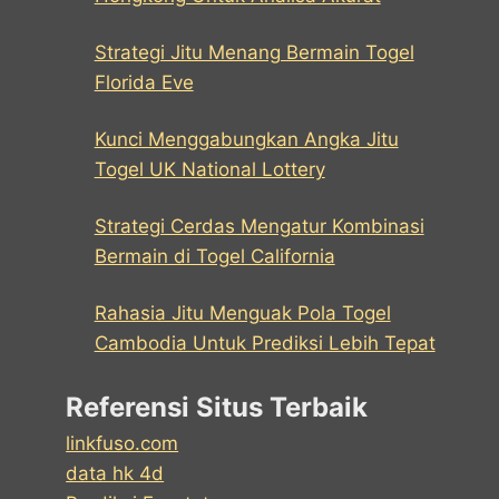
Strategi Jitu Menang Bermain Togel
Florida Eve
Kunci Menggabungkan Angka Jitu
Togel UK National Lottery
Strategi Cerdas Mengatur Kombinasi
Bermain di Togel California
Rahasia Jitu Menguak Pola Togel
Cambodia Untuk Prediksi Lebih Tepat
Referensi Situs Terbaik
linkfuso.com
data hk 4d