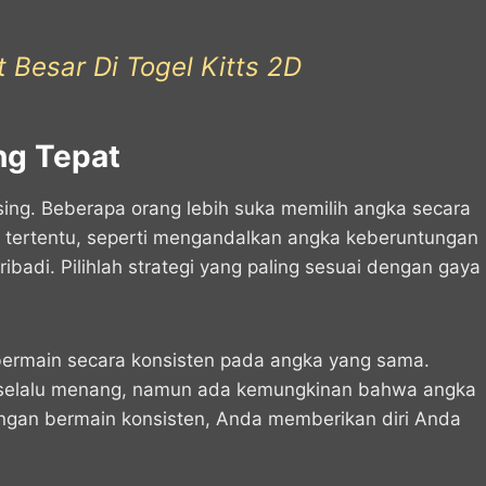
t Besar Di Togel Kitts 2D
ng Tepat
sing. Beberapa orang lebih suka memilih angka secara
tertentu, seperti mengandalkan angka keberuntungan
adi. Pilihlah strategi yang paling sesuai dengan gaya
 bermain secara konsisten pada angka yang sama.
 selalu menang, namun ada kemungkinan bahwa angka
engan bermain konsisten, Anda memberikan diri Anda