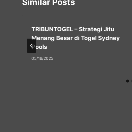
Similar Posts
TRIBUNTOGEL – Strategi Jitu
Menang Besar di Togel Sydney
Pools
05/16/2025