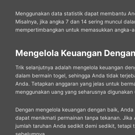
Menggunakan data statistik dapat membantu Anda
Misalnya, jika angka 7 dan 14 sering muncul dal
mempertimbangkan untuk memasukkan angka-ang
Mengelola Keuangan Dengan 
Trik selanjutnya adalah mengelola keuangan den
dalam bermain togel, sehingga Anda tidak terj
Anda. Tetapkan anggaran yang jelas untuk berma
menggunakan uang yang seharusnya digunakan u
Dengan mengelola keuangan dengan baik, Anda ti
dapat menikmati permainan tanpa tekanan. Jika
jumlah taruhan Anda sedikit demi sedikit, tetapi
sebelumnya.