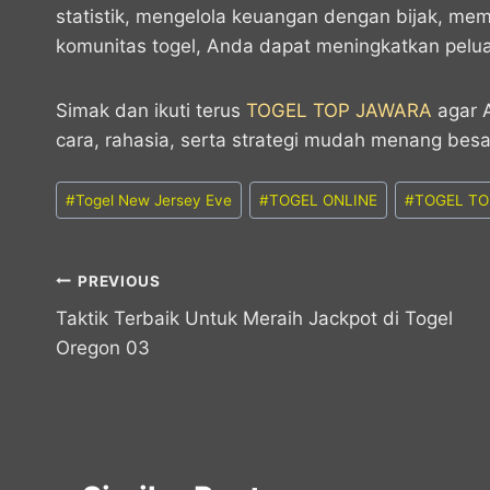
statistik, mengelola keuangan dengan bijak, mem
komunitas togel, Anda dapat meningkatkan pelu
Simak dan ikuti terus
TOGEL TOP JAWARA
agar A
cara, rahasia, serta strategi mudah menang besa
Post
#
Togel New Jersey Eve
#
TOGEL ONLINE
#
TOGEL TO
Tags:
Post
PREVIOUS
Taktik Terbaik Untuk Meraih Jackpot di Togel
navigation
Oregon 03