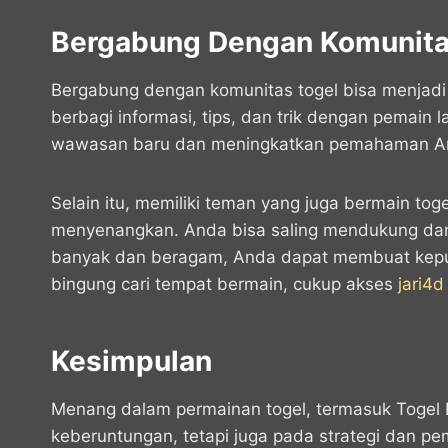
Bergabung Dengan Komunita
Bergabung dengan komunitas togel bisa menjadi 
berbagi informasi, tips, dan trik dengan pemain
wawasan baru dan meningkatkan pemahaman An
Selain itu, memiliki teman yang juga bermain t
menyenangkan. Anda bisa saling mendukung dan
banyak dan beragam, Anda dapat membuat keput
bingung cari tempat bermain, cukup akses
jari4d
Kesimpulan
Menang dalam permainan togel, termasuk Togel 
keberuntungan, tetapi juga pada strategi dan 