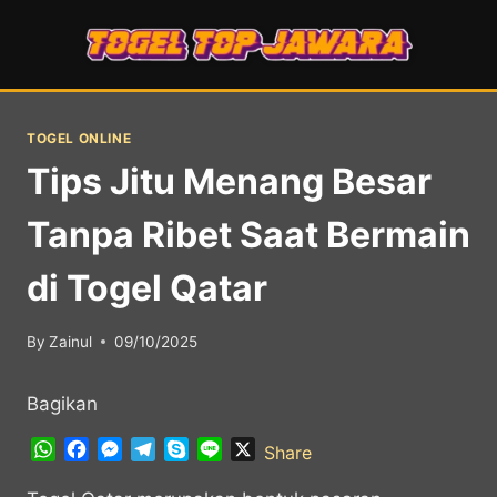
Skip
to
content
TOGEL ONLINE
Tips Jitu Menang Besar
Tanpa Ribet Saat Bermain
di Togel Qatar
By
Zainul
09/10/2025
Bagikan
W
F
M
T
S
L
X
Share
h
a
e
e
k
i