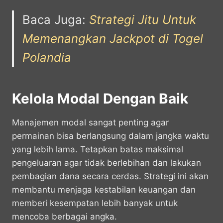
Baca Juga:
Strategi Jitu Untuk
Memenangkan Jackpot di Togel
Polandia
Kelola Modal Dengan Baik
Manajemen modal sangat penting agar
permainan bisa berlangsung dalam jangka waktu
yang lebih lama. Tetapkan batas maksimal
pengeluaran agar tidak berlebihan dan lakukan
pembagian dana secara cerdas. Strategi ini akan
membantu menjaga kestabilan keuangan dan
memberi kesempatan lebih banyak untuk
mencoba berbagai angka.