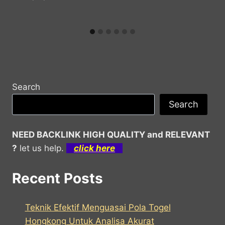
Search
Search
NEED BACKLINK HIGH QUALITY and RELEVANT
?
let us help.
click here
Recent Posts
Teknik Efektif Menguasai Pola Togel
Hongkong Untuk Analisa Akurat