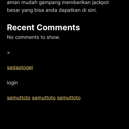
aman mudah gampang memberikan jackpot
besar yang bisa anda dapatkan di sini.
Recent Comments
No comments to show.
>
sedaptogel
login
semuttoto
semuttoto
semuttoto