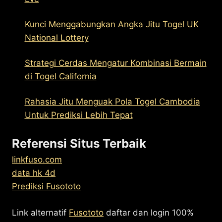
Kunci Menggabungkan Angka Jitu Togel UK
National Lottery
Strategi Cerdas Mengatur Kombinasi Bermain
di Togel California
Rahasia Jitu Menguak Pola Togel Cambodia
Untuk Prediksi Lebih Tepat
Referensi Situs Terbaik
linkfuso.com
data hk 4d
Prediksi Fusototo
Link alternatif
Fusototo
daftar dan login 100%