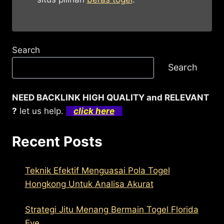
Search
Search
NEED BACKLINK HIGH QUALITY and RELEVANT
?
let us help.
click here
Recent Posts
Teknik Efektif Menguasai Pola Togel
Hongkong Untuk Analisa Akurat
Strategi Jitu Menang Bermain Togel Florida
Eve