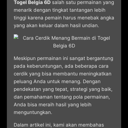
Togel Belgia 6D
salah satu permainan yang
menarik dengan tingkat tantangan lebih
tinggi karena pemain harus menebak angka
yang akan keluar dalam hasil undian.
Meskipun permainan ini sangat bergantung
pada keberuntungan, ada beberapa cara
cerdik yang bisa membantu meningkatkan
peluang Anda untuk menang. Dengan
pendekatan yang tepat, strategi yang baik,
dan pemahaman tentang pola permainan,
Anda bisa meraih hasil yang lebih
menguntungkan.
Dalam artikel ini, kami akan membahas