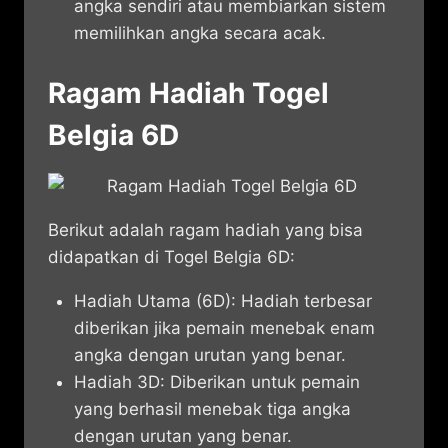
angka sendiri atau membiarkan sistem
memilihkan angka secara acak.
Ragam Hadiah Togel
Belgia 6D
Berikut adalah ragam hadiah yang bisa
didapatkan di Togel Belgia 6D:
Hadiah Utama (6D): Hadiah terbesar
diberikan jika pemain menebak enam
angka dengan urutan yang benar.
Hadiah 3D: Diberikan untuk pemain
yang berhasil menebak tiga angka
dengan urutan yang benar.