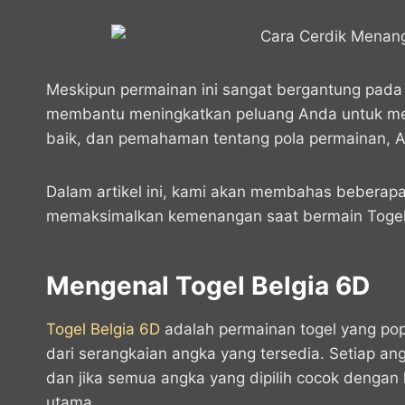
A
o
n
r
p
o
g
a
p
k
e
m
r
Meskipun permainan ini sangat bergantung pada
membantu meningkatkan peluang Anda untuk men
baik, dan pemahaman tentang pola permainan, A
Dalam artikel ini, kami akan membahas beberapa 
memaksimalkan kemenangan saat bermain Togel 
Mengenal Togel Belgia 6D
Togel Belgia 6D
adalah permainan togel yang pop
dari serangkaian angka yang tersedia. Setiap an
dan jika semua angka yang dipilih cocok denga
utama.