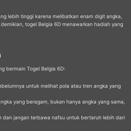
ang lebih tinggi karena melibatkan enam digit angka,
 demikian, togel Belgia 6D menawarkan hadiah yang
n
ng bermain Togel Belgia 6D:
sebelumnya untuk melihat pola atau tren angka yang
 angka yang beragam, bukan hanya angka yang sama,
 dan jangan terbawa nafsu untuk bertaruh lebih dari