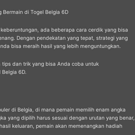
 keberuntungan, ada beberapa cara cerdik yang bisa
ang. Dengan pendekatan yang tepat, strategi yang
nda bisa meraih hasil yang lebih menguntungkan.
tips dan trik yang bisa Anda coba untuk
Belgia 6D.
uler di Belgia, di mana pemain memilih enam angka
gka yang dipilih harus sesuai dengan urutan yang benar,
n hasil keluaran, pemain akan memenangkan hadiah