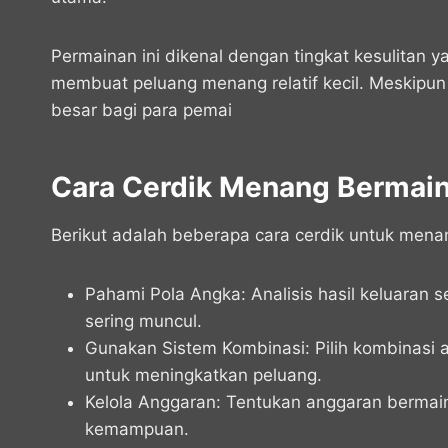
Permainan ini dikenal dengan tingkat kesulitan y
membuat peluang menang relatif kecil. Meskipun
besar bagi para pemai
Cara Cerdik Menang Bermai
Berikut adalah beberapa cara cerdik untuk mena
Pahami Pola Angka: Analisis hasil keluaran 
sering muncul.
Gunakan Sistem Kombinasi: Pilih kombinasi
untuk meningkatkan peluang.
Kelola Anggaran: Tentukan anggaran bermain
kemampuan.