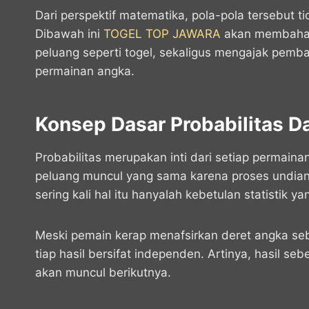
Dari perspektif matematika, pola-pola tersebut t
Dibawah ini
TOGEL TOP JAWARA
akan membahas
peluang seperti togel, sekaligus mengajak pemb
permainan angka.
Konsep Dasar Probabilitas D
Probabilitas merupakan inti dari setiap permaina
peluang muncul yang sama karena proses undian 
sering kali hal itu hanyalah kebetulan statistik y
Meski pemain kerap menafsirkan deret angka se
tiap hasil bersifat independen. Artinya, hasil 
akan muncul berikutnya.