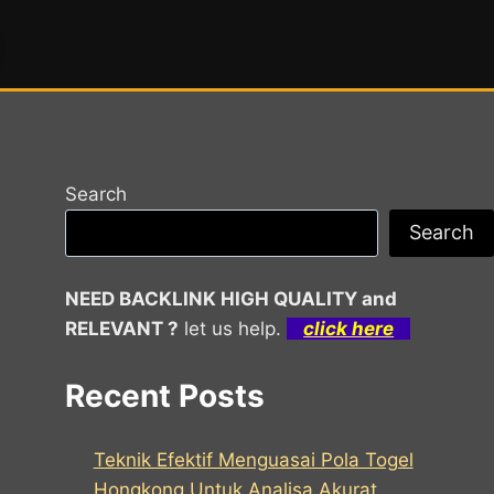
Search
Search
NEED BACKLINK HIGH QUALITY and
RELEVANT ?
let us help.
click here
Recent Posts
Teknik Efektif Menguasai Pola Togel
Hongkong Untuk Analisa Akurat