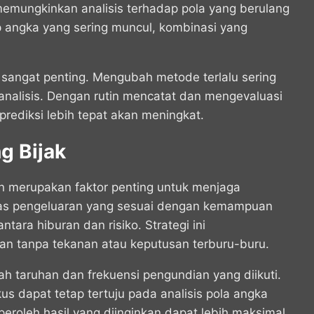
emungkinkan analisis terhadap pola yang berulang
up angka yang sering muncul, kombinasi yang
n sangat penting. Mengubah metode terlalu sering
 analisis. Dengan rutin mencatat dan mengevaluasi
rediksi lebih tepat akan meningkat.
g Bijak
ran merupakan faktor penting untuk menjaga
tas pengeluaran yang sesuai dengan kemampuan
ara hiburan dan risiko. Strategi ini
tan tanpa tekanan atau keputusan terburu-buru.
ah taruhan dan frekuensi pengundian yang diikuti.
s dapat tetap tertuju pada analisis pola angka
eroleh hasil yang diinginkan dapat lebih maksimal.