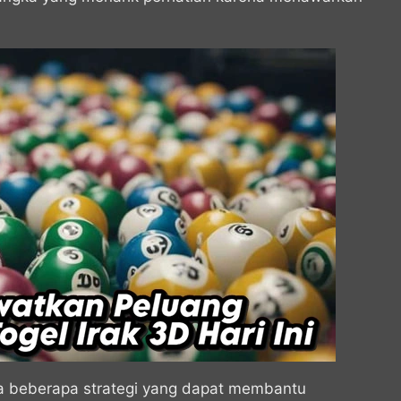
da beberapa strategi yang dapat membantu