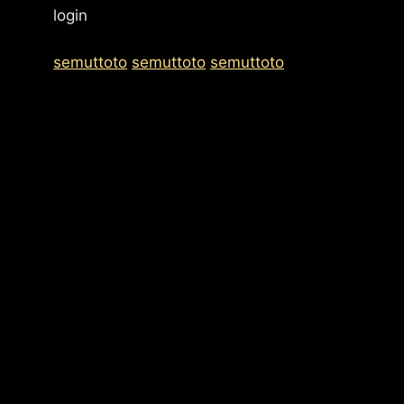
login
semuttoto
semuttoto
semuttoto