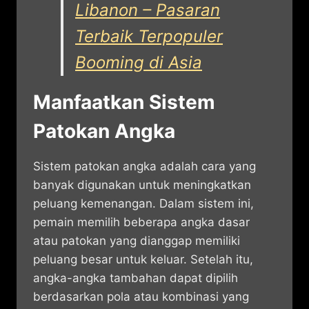
Libanon – Pasaran
Terbaik Terpopuler
Booming di Asia
Manfaatkan Sistem
Patokan Angka
Sistem patokan angka adalah cara yang
banyak digunakan untuk meningkatkan
peluang kemenangan. Dalam sistem ini,
pemain memilih beberapa angka dasar
atau patokan yang dianggap memiliki
peluang besar untuk keluar. Setelah itu,
angka-angka tambahan dapat dipilih
berdasarkan pola atau kombinasi yang