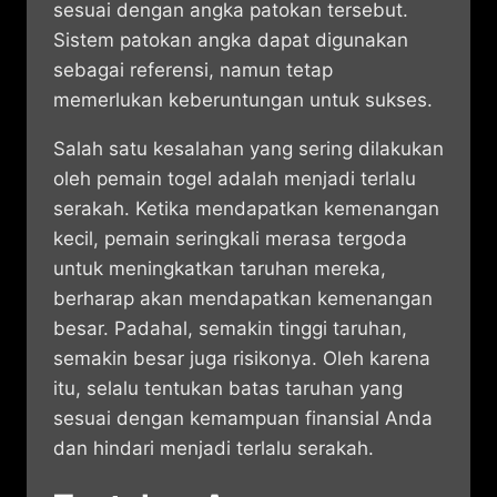
sesuai dengan angka patokan tersebut.
Sistem patokan angka dapat digunakan
sebagai referensi, namun tetap
memerlukan keberuntungan untuk sukses.
Salah satu kesalahan yang sering dilakukan
oleh pemain togel adalah menjadi terlalu
serakah. Ketika mendapatkan kemenangan
kecil, pemain seringkali merasa tergoda
untuk meningkatkan taruhan mereka,
berharap akan mendapatkan kemenangan
besar. Padahal, semakin tinggi taruhan,
semakin besar juga risikonya. Oleh karena
itu, selalu tentukan batas taruhan yang
sesuai dengan kemampuan finansial Anda
dan hindari menjadi terlalu serakah.