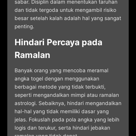
sabar. Disiplin dalam menentukan taruhan
dan tidak tergoda untuk mengambil risiko
besar setelah kalah adalah hal yang sangat
penting.
Hindari Percaya pada
Ramalan
Banyak orang yang mencoba meramal
angka togel dengan menggunakan
berbagai metode yang tidak terbukti,
seperti mengandalkan mimpi atau ramalan
astrologi. Sebaiknya, hindari mengandalkan
hal-hal yang tidak memiliki dasar yang
jelas. Fokuslah pada pola angka yang lebih
logis dan terukur, serta hindari jebakan