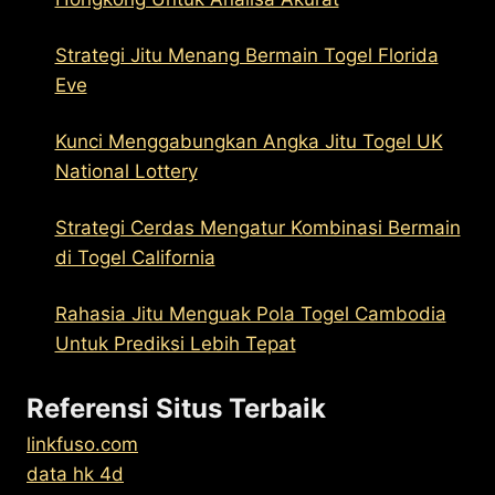
Strategi Jitu Menang Bermain Togel Florida
Eve
Kunci Menggabungkan Angka Jitu Togel UK
National Lottery
Strategi Cerdas Mengatur Kombinasi Bermain
di Togel California
Rahasia Jitu Menguak Pola Togel Cambodia
Untuk Prediksi Lebih Tepat
Referensi Situs Terbaik
linkfuso.com
data hk 4d