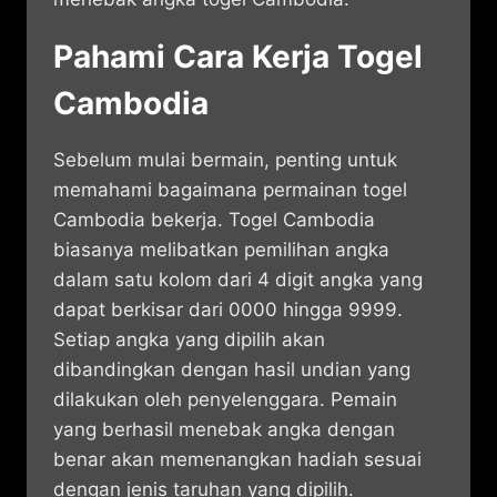
Pahami Cara Kerja Togel
Cambodia
Sebelum mulai bermain, penting untuk
memahami bagaimana permainan togel
Cambodia bekerja. Togel Cambodia
biasanya melibatkan pemilihan angka
dalam satu kolom dari 4 digit angka yang
dapat berkisar dari 0000 hingga 9999.
Setiap angka yang dipilih akan
dibandingkan dengan hasil undian yang
dilakukan oleh penyelenggara. Pemain
yang berhasil menebak angka dengan
benar akan memenangkan hadiah sesuai
dengan jenis taruhan yang dipilih.