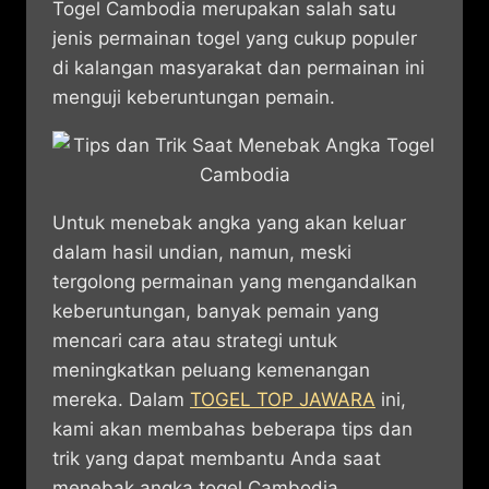
Togel Cambodia merupakan salah satu
jenis permainan togel yang cukup populer
di kalangan masyarakat dan permainan ini
menguji keberuntungan pemain.
Untuk menebak angka yang akan keluar
dalam hasil undian, namun, meski
tergolong permainan yang mengandalkan
keberuntungan, banyak pemain yang
mencari cara atau strategi untuk
meningkatkan peluang kemenangan
mereka. Dalam
TOGEL TOP JAWARA
ini,
kami akan membahas beberapa tips dan
trik yang dapat membantu Anda saat
menebak angka togel Cambodia.