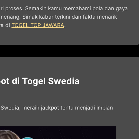
dari proses. Semakin kamu memahami pola dan gaya
enang. Simak kabar terkini dan fakta menarik
ya di
TOGEL TOP JAWARA
.
ot di Togel Swedia
Swedia, meraih jackpot tentu menjadi impian