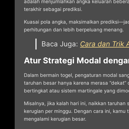
adalah menjumlahkan angka keluaran beberapa
terakhir sebagai prediksi.
Kuasai pola angka, maksimalkan prediksi—jad
perhitungan dan lebih berpeluang menang.
Baca Juga:
Cara dan Trik 
Atur Strategi Modal denga
Dalam bermain togel, pengaturan modal san
taruhan besar hanya karena merasa “dekat” 
bertingkat atau sistem martingale yang dimod
Misalnya, jika kalah hari ini, naikkan taruhan 
kerugian per minggu. Dengan cara ini, kamu 
mengalami kerugian besar.