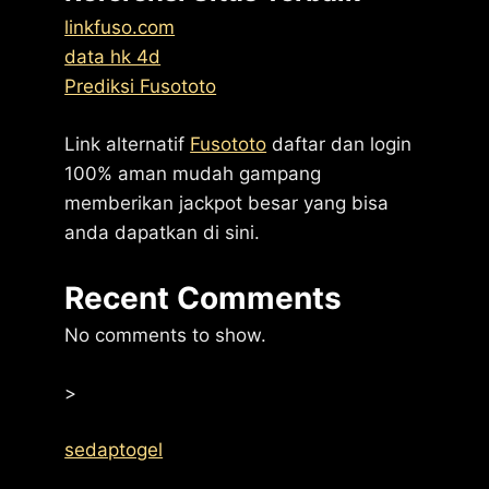
linkfuso.com
data hk 4d
Prediksi Fusototo
Link alternatif
Fusototo
daftar dan login
100% aman mudah gampang
memberikan jackpot besar yang bisa
anda dapatkan di sini.
Recent Comments
No comments to show.
>
sedaptogel