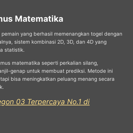
mus Matematika
k pemain yang berhasil memenangkan togel dengan
lnya, sistem kombinasi 2D, 3D, dan 4D yang
 statistik.
us matematika seperti perkalian silang,
njil-genap untuk membuat prediksi. Metode ini
api bisa meningkatkan peluang menang secara
k.
egon 03 Terpercaya No.1 di