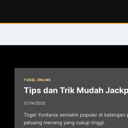
Skip
to
content
TOGEL ONLINE
Tips dan Trik Mudah Jackp
07/14/2025
Togel Yordania semakin populer di kalangan
peluang menang yang cukup tinggi.