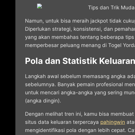
Namun, untuk bisa meraih jackpot tidak cu
Diperlukan strategi, konsistensi, dan pemaha
yang akan membahas tentang beberapa tips 
memperbesar peluang menang di Togel Yord
Pola dan Statistik Keluar
Langkah awal sebelum memasang angka ada
sebelumnya. Banyak pemain profesional menga
untuk mencari angka-angka yang sering munc
(angka dingin).
Dengan melihat tren ini, kamu bisa membuat
situs data keluaran terpercaya
pahingwin
ata
mengidentifikasi pola dengan lebih cepat. Cat