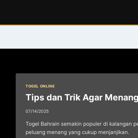
Skip
to
content
TOGEL ONLINE
Tips dan Trik Agar Menang
07/14/2025
Togel Bahrain semakin populer di kalangan p
peluang menang yang cukup menjanjikan.