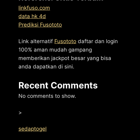
linkfuso.com
data hk 4d
Prediksi Fusototo
Link alternatif
Fusototo
daftar dan login
100% aman mudah gampang
memberikan jackpot besar yang bisa
anda dapatkan di sini.
Recent Comments
No comments to show.
>
sedaptogel