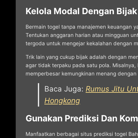
Kelola Modal Dengan Bijak
Bermain togel tanpa manajemen keuangan ya
Tentukan anggaran harian atau mingguan unt
tergoda untuk mengejar kekalahan dengan m
Trik lain yang cukup bijak adalah dengan m
agar tidak terpaku pada satu pola. Misalnya
memperbesar kemungkinan menang dengan risi
Baca Juga:
Rumus Jitu Un
Hongkong
Gunakan Prediksi Dan Kom
Manfaatkan berbagai situs prediksi togel Ba