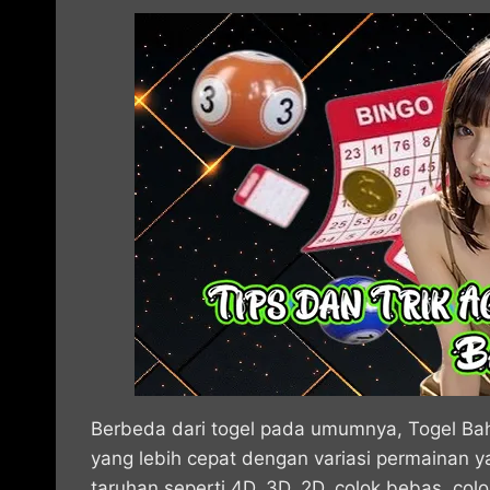
Berbeda dari togel pada umumnya, Togel Ba
yang lebih cepat dengan variasi permainan y
taruhan seperti 4D, 3D, 2D, colok bebas, co