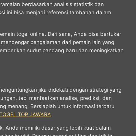
amalan berdasarkan analisis statistik dan
iksi ini bisa menjadi referensi tambahan dalam
emain togel online. Dari sana, Anda bisa bertukar
n mendengar pengalaman dari pemain lain yang
a memberikan sudut pandang baru dan meningkatkan
menguntungkan jika didekati dengan strategi yang
ngan, tapi manfaatkan analisa, prediksi, dan
 menang. Bersiaplah untuk informasi terbaru
TOGEL TOP JAWARA
.
. Anda memiliki dasar yang lebih kuat dalam
n intuisi. Dengan mengikuti tips dan trik ini.