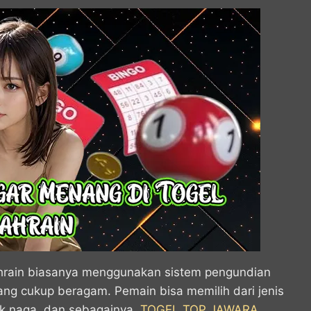
hrain biasanya menggunakan sistem pengundian
ang cukup beragam. Pemain bisa memilih dari jenis
lok naga, dan sebagainya.
TOGEL TOP JAWARA