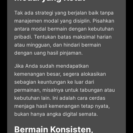
Tak ada strategi yang berjalan baik tanpa
manajemen modal yang disiplin. Pisahkan
antara modal bermain dengan kebutuhan
pribadi. Tentukan batas maksimal harian
atau mingguan, dan hindari bermain
dengan uang hasil pinjaman.
Jika Anda sudah mendapatkan
kemenangan besar, segera alokasikan
sebagian keuntungan ke luar dari
permainan, misalnya untuk tabungan atau
kebutuhan lain. Ini adalah cara cerdas
menjaga hasil kemenangan tetap nyata,
bukan hanya angka digital semata.
Bermain Konsisten,