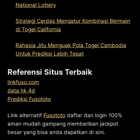
National Lottery
Strategi Cerdas Mengatur Kombinasi Bermain
di Togel California
Rahasia Jitu Menguak Pola Togel Cambodia
Untuk Prediksi Lebih Tepat
Referensi Situs Terbaik
linkfuso.com
data hk 4d
Prediksi Fusototo
Link alternatif
Fusototo
daftar dan login 100%
aman mudah gampang memberikan jackpot
besar yang bisa anda dapatkan di sini.