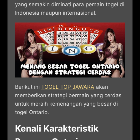
yang semakin diminati para pemain togel di
Indonesia maupun internasional.
Berikut ini
TOGEL TOP JAWARA
akan
memberikan strategi bermain yang cerdas
untuk meraih kemenangan yang besar di
togel Ontario.
Kenali Karakteristik