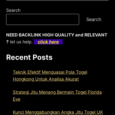
Search
Search
NEED BACKLINK HIGH QUALITY and RELEVANT
?
let us help.
click here
Recent Posts
Teknik Efektif Menguasai Pola Togel
Hongkong Untuk Analisa Akurat
Strategi Jitu Menang Bermain Togel Florida
Eve
Kunci Menggabungkan Angka Jitu Togel UK