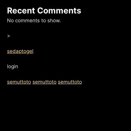
Recent Comments
No comments to show.
>
sedaptogel
login
semuttoto
semuttoto
semuttoto