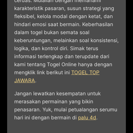
cerdas. Mulailah dengan memahami
karakteristik pasaran, susun strategi yang
fleksibel, kelola modal dengan ketat, dan
hindari emosi saat bermain. Keberhasilan
dalam togel bukan semata soal
keberuntungan, melainkan soal konsistensi,
logika, dan kontrol diri. Simak terus
informasi terlengkap dan terupdate dari
kami tentang Togel Online hanya dengan
mengklik link berikut ini
TOGEL TOP
JAWARA
.
Jangan lewatkan kesempatan untuk
merasakan permainan yang bikin
penasaran. Yuk, mulai petualangan serumu
hari ini dengan bermain di
palu 4d
.