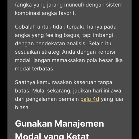
(angka yang jarang muncul) dengan sistem
kombinasi angka favorit.
Cobalah untuk tidak terpaku hanya pada
angka yang feeling bagus, tapi imbangi
dengan pendekatan analisis. Selain itu,
sesuaikan strategi Anda dengan kondisi
modal jangan memaksakan pola besar jika
modal terbatas.
Saatnya kamu rasakan keseruan tanpa
batas. Mulai sekarang, jadikan hari ini awal
dari pengalaman bermain
palu 4d
yang luar
biasa.
Gunakan Manajemen
Modal yang Ketat