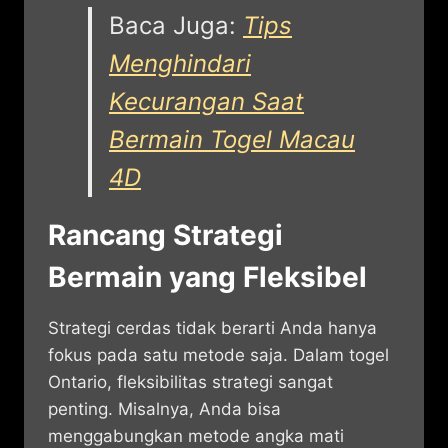
Baca Juga:
Tips
Menghindari
Kecurangan Saat
Bermain Togel Macau
4D
Rancang Strategi
Bermain yang Fleksibel
Strategi cerdas tidak berarti Anda hanya
fokus pada satu metode saja. Dalam togel
Ontario, fleksibilitas strategi sangat
penting. Misalnya, Anda bisa
menggabungkan metode angka mati