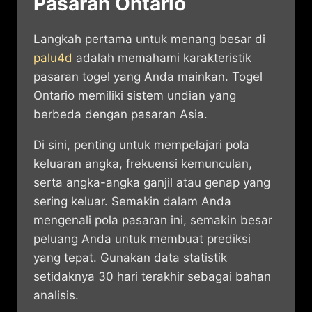
Pasaran Ontario
Langkah pertama untuk menang besar di
palu4d
adalah memahami karakteristik
pasaran togel yang Anda mainkan. Togel
Ontario memiliki sistem undian yang
berbeda dengan pasaran Asia.
Di sini, penting untuk mempelajari pola
keluaran angka, frekuensi kemunculan,
serta angka-angka ganjil atau genap yang
sering keluar. Semakin dalam Anda
mengenali pola pasaran ini, semakin besar
peluang Anda untuk membuat prediksi
yang tepat. Gunakan data statistik
setidaknya 30 hari terakhir sebagai bahan
analisis.