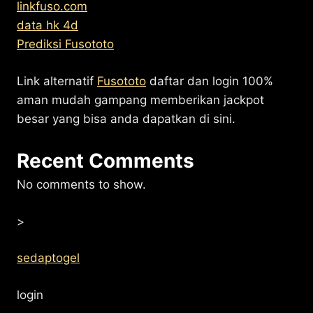
linkfuso.com
data hk 4d
Prediksi Fusototo
Link alternatif
Fusototo
daftar dan login 100%
aman mudah gampang memberikan jackpot
besar yang bisa anda dapatkan di sini.
Recent Comments
No comments to show.
>
sedaptogel
login