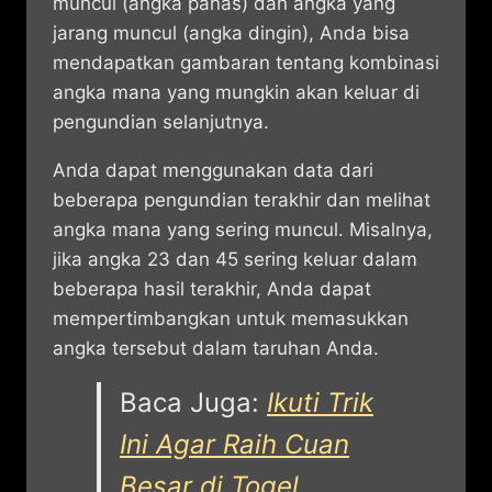
muncul (angka panas) dan angka yang
jarang muncul (angka dingin), Anda bisa
mendapatkan gambaran tentang kombinasi
angka mana yang mungkin akan keluar di
pengundian selanjutnya.
Anda dapat menggunakan data dari
beberapa pengundian terakhir dan melihat
angka mana yang sering muncul. Misalnya,
jika angka 23 dan 45 sering keluar dalam
beberapa hasil terakhir, Anda dapat
mempertimbangkan untuk memasukkan
angka tersebut dalam taruhan Anda.
Baca Juga:
Ikuti Trik
Ini Agar Raih Cuan
Besar di Togel