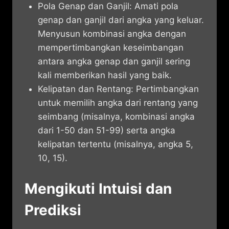
Pola Genap dan Ganjil: Amati pola
genap dan ganjil dari angka yang keluar.
Menyusun kombinasi angka dengan
mempertimbangkan keseimbangan
antara angka genap dan ganjil sering
kali memberikan hasil yang baik.
Kelipatan dan Rentang: Pertimbangkan
untuk memilih angka dari rentang yang
seimbang (misalnya, kombinasi angka
dari 1-50 dan 51-99) serta angka
kelipatan tertentu (misalnya, angka 5,
10, 15).
Mengikuti Intuisi dan
Prediksi