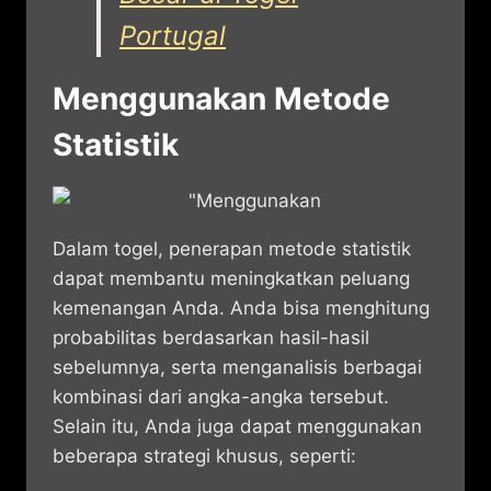
Portugal
Menggunakan Metode
Statistik
Dalam togel, penerapan metode statistik
dapat membantu meningkatkan peluang
kemenangan Anda. Anda bisa menghitung
probabilitas berdasarkan hasil-hasil
sebelumnya, serta menganalisis berbagai
kombinasi dari angka-angka tersebut.
Selain itu, Anda juga dapat menggunakan
beberapa strategi khusus, seperti: