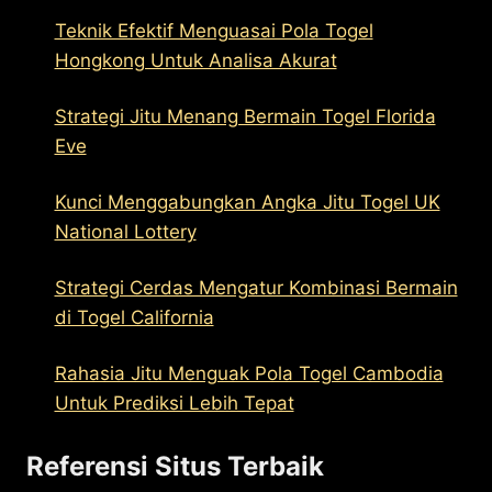
Teknik Efektif Menguasai Pola Togel
Hongkong Untuk Analisa Akurat
Strategi Jitu Menang Bermain Togel Florida
Eve
Kunci Menggabungkan Angka Jitu Togel UK
National Lottery
Strategi Cerdas Mengatur Kombinasi Bermain
di Togel California
Rahasia Jitu Menguak Pola Togel Cambodia
Untuk Prediksi Lebih Tepat
Referensi Situs Terbaik