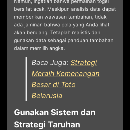
Namun, ingatlah bahwa permainan togel
bersifat acak. Meskipun analisis data dapat
memberikan wawasan tambahan, tidak
ada jaminan bahwa pola yang Anda lihat
akan berulang. Tetaplah realistis dan
gunakan data sebagai panduan tambahan
dalam memilih angka.
Baca Juga:
Strategi
Meraih Kemenangan
Besar di Toto
Belarusia
Gunakan Sistem dan
Strategi Taruhan