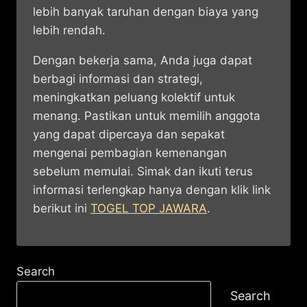
lebih banyak taruhan dengan biaya yang
lebih rendah.
Dengan bekerja sama, Anda juga dapat
berbagi informasi dan strategi,
meningkatkan peluang kolektif untuk
menang. Pastikan untuk memilih anggota
yang dapat dipercaya dan sepakat
mengenai pembagian kemenangan
sebelum memulai. Simak dan ikuti terus
informasi terlengkap hanya dengan klik link
berikut ini
TOGEL TOP JAWARA
.
Search
Search