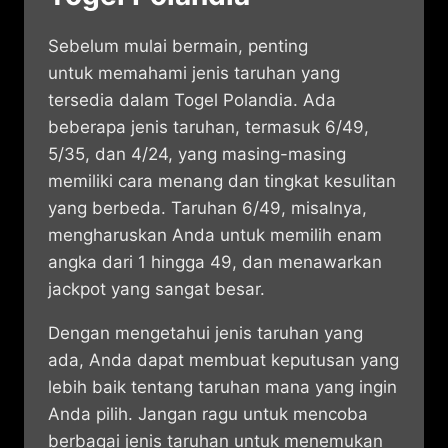
Sebelum mulai bermain, penting
untuk memahami jenis taruhan yang
tersedia dalam Togel Polandia. Ada
beberapa jenis taruhan, termasuk 6/49,
5/35, dan 4/24, yang masing-masing
memiliki cara menang dan tingkat kesulitan
yang berbeda. Taruhan 6/49, misalnya,
mengharuskan Anda untuk memilih enam
angka dari 1 hingga 49, dan menawarkan
jackpot yang sangat besar.
Dengan mengetahui jenis taruhan yang
ada, Anda dapat membuat keputusan yang
lebih baik tentang taruhan mana yang ingin
Anda pilih. Jangan ragu untuk mencoba
berbagai jenis taruhan untuk menemukan