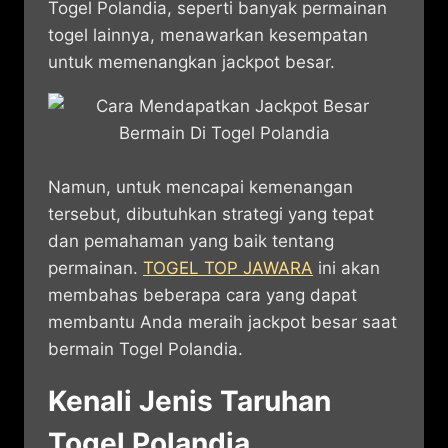
Togel Polandia, seperti banyak permainan
togel lainnya, menawarkan kesempatan
untuk memenangkan jackpot besar.
Namun, untuk mencapai kemenangan
tersebut, dibutuhkan strategi yang tepat
dan pemahaman yang baik tentang
permainan.
TOGEL TOP JAWARA
ini akan
membahas beberapa cara yang dapat
membantu Anda meraih jackpot besar saat
bermain Togel Polandia.
Kenali Jenis Taruhan
Togel Polandia