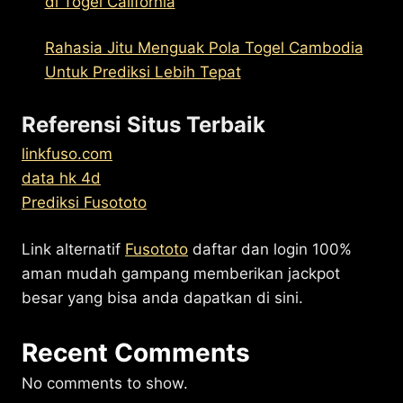
di Togel California
Rahasia Jitu Menguak Pola Togel Cambodia
Untuk Prediksi Lebih Tepat
Referensi Situs Terbaik
linkfuso.com
data hk 4d
Prediksi Fusototo
Link alternatif
Fusototo
daftar dan login 100%
aman mudah gampang memberikan jackpot
besar yang bisa anda dapatkan di sini.
Recent Comments
No comments to show.