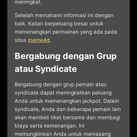
meningkat.
Setelah memahami informasi ini dengan
baik. Kalian berpeluang besar untuk
memenangkan permainan yang ada pada
situs
meme4d
.
Bergabung dengan Grup
atau Syndicate
Bergabung dengan grup pemain atau
syndicate dapat meningkatkan peluang
Anda untuk memenangkan jackpot. Dalam
syndicate, Anda dan beberapa pemain lain
akan membeli tiket bersama dan membagi
biaya serta kemenangan. Ini
memungkinkan Anda untuk memasang