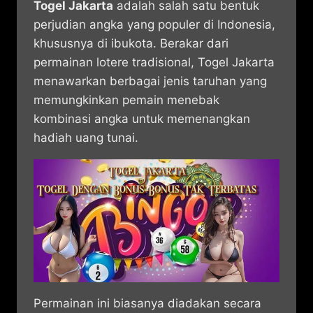
Togel Jakarta
adalah salah satu bentuk
perjudian angka yang populer di Indonesia,
khususnya di ibukota. Berakar dari
permainan lotere tradisional, Togel Jakarta
menawarkan berbagai jenis taruhan yang
memungkinkan pemain menebak
kombinasi angka untuk memenangkan
hadiah uang tunai.
Permainan ini biasanya diadakan secara