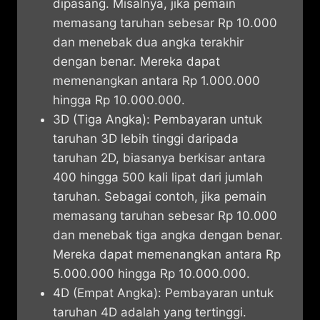
dipasang. Misalnya, jika pemain
memasang taruhan sebesar Rp 10.000
dan menebak dua angka terakhir
dengan benar. Mereka dapat
memenangkan antara Rp 1.000.000
hingga Rp 10.000.000.
3D (Tiga Angka): Pembayaran untuk
taruhan 3D lebih tinggi daripada
taruhan 2D, biasanya berkisar antara
400 hingga 500 kali lipat dari jumlah
taruhan. Sebagai contoh, jika pemain
memasang taruhan sebesar Rp 10.000
dan menebak tiga angka dengan benar.
Mereka dapat memenangkan antara Rp
5.000.000 hingga Rp 10.000.000.
4D (Empat Angka): Pembayaran untuk
taruhan 4D adalah yang tertinggi.