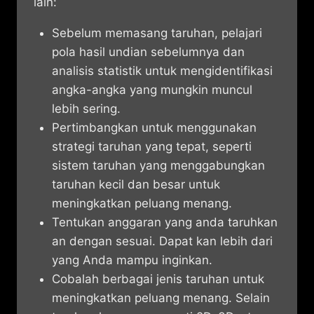
lain:
Sebelum memasang taruhan, pelajari
pola hasil undian sebelumnya dan
analisis statistik untuk mengidentifikasi
angka-angka yang mungkin muncul
lebih sering.
Pertimbangkan untuk menggunakan
strategi taruhan yang tepat, seperti
sistem taruhan yang menggabungkan
taruhan kecil dan besar untuk
meningkatkan peluang menang.
Tentukan anggaran yang anda taruhkan
an dengan sesuai. Dapat kan lebih dari
yang Anda mampu inginkan.
Cobalah berbagai jenis taruhan untuk
meningkatkan peluang menang. Selain