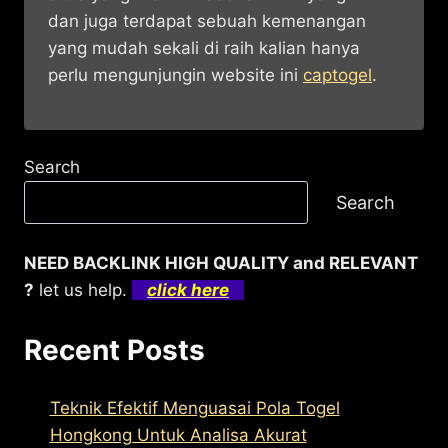
dan juga terdapat sebuah kemenangan
yang mudah sekali di raih kalian hanya
perlu mengunjungin website ini
captogel
.
Search
Search
NEED BACKLINK HIGH QUALITY and RELEVANT
?
let us help.
click here
Recent Posts
Teknik Efektif Menguasai Pola Togel
Hongkong Untuk Analisa Akurat