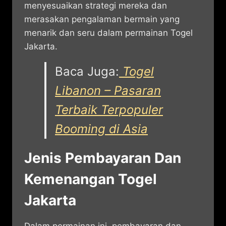
menyesuaikan strategi mereka dan
merasakan pengalaman bermain yang
menarik dan seru dalam permainan Togel
Jakarta.
Baca Juga:
Togel
Libanon – Pasaran
Terbaik Terpopuler
Booming di Asia
Jenis Pembayaran Dan
Kemenangan Togel
Jakarta