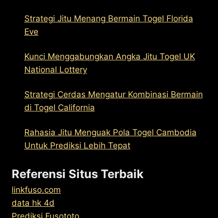
Strategi Jitu Menang Bermain Togel Florida
Eve
Kunci Menggabungkan Angka Jitu Togel UK
National Lottery
Strategi Cerdas Mengatur Kombinasi Bermain
di Togel California
Rahasia Jitu Menguak Pola Togel Cambodia
Untuk Prediksi Lebih Tepat
Referensi Situs Terbaik
linkfuso.com
data hk 4d
Prediksi Fusototo