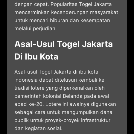
dengan cepat. Popularitas Togel Jakarta
mencerminkan kecenderungan masyarakat
untuk mencari hiburan dan kesempatan
melalui perjudian.
Asal-Usul Togel Jakarta
Di Ibu Kota
Asal-usul Togel Jakarta di ibu kota
Indonesia dapat ditelusuri kembali ke
tradisi lotere yang diperkenalkan oleh
pemerintah kolonial Belanda pada awal
abad ke-20. Lotere ini awalnya digunakan
sebagai cara untuk mengumpulkan dana
publik untuk proyek-proyek infrastruktur
dan kegiatan sosial.