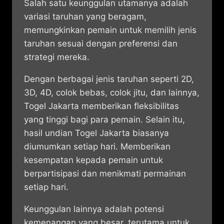
Salah satu keunggulan utamanya adalah
variasi taruhan yang beragam,
memungkinkan pemain untuk memilih jenis
taruhan sesuai dengan preferensi dan
strategi mereka.
Dengan berbagai jenis taruhan seperti 2D,
3D, 4D, colok bebas, colok jitu, dan lainnya,
Togel Jakarta memberikan fleksibilitas
yang tinggi bagi para pemain. Selain itu,
hasil undian Togel Jakarta biasanya
diumumkan setiap hari. Memberikan
kesempatan kepada pemain untuk
berpartisipasi dan menikmati permainan
setiap hari.
Keunggulan lainnya adalah potensi
kemenangan yang besar, terutama untuk