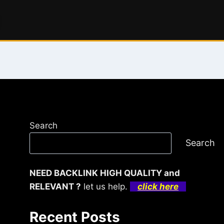
Search
Search
NEED BACKLINK HIGH QUALITY and
RELEVANT ?
let us help.
click here
Recent Posts