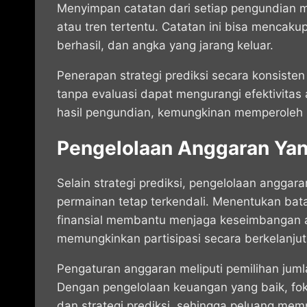
Menyimpan catatan dari setiap pengundian m
atau tren tertentu. Catatan ini bisa mencak
berhasil, dan angka yang jarang keluar.
Penerapan strategi prediksi secara konsiste
tanpa evaluasi dapat mengurangi efektivitas
hasil pengundian, kemungkinan memperoleh p
Pengelolaan Anggaran Yan
Selain strategi prediksi, pengelolaan angga
permainan tetap terkendali. Menentukan ba
finansial membantu menjaga keseimbangan ant
memungkinkan partisipasi secara berkelanju
Pengaturan anggaran meliputi pemilihan juml
Dengan pengelolaan keuangan yang baik, foku
dan strategi prediksi, sehingga peluang memp