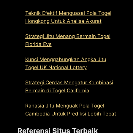
Teknik Efektif Menguasai Pola Togel
Hongkong Untuk Analisa Akurat
Strategi Jitu Menang Bermain Togel
Florida Eve
Kunci Menggabungkan Angka Jitu
Togel UK National Lottery
Strategi Cerdas Mengatur Kombinasi
Bermain di Togel California
Rahasia Jitu Menguak Pola Togel
Cambodia Untuk Prediksi Lebih Tepat
Referensi Situs Terbaik