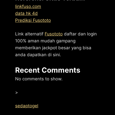
linkfuso.com
data hk 4d
Prediksi Fusototo
Link alternatif
Fusototo
daftar dan login
100% aman mudah gampang
memberikan jackpot besar yang bisa
anda dapatkan di sini.
Recent Comments
No comments to show.
>
sedaptogel