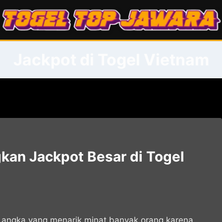
Jackpot di Togel Vietnam
an Jackpot Besar di Togel
 angka yang menarik minat banyak orang karena