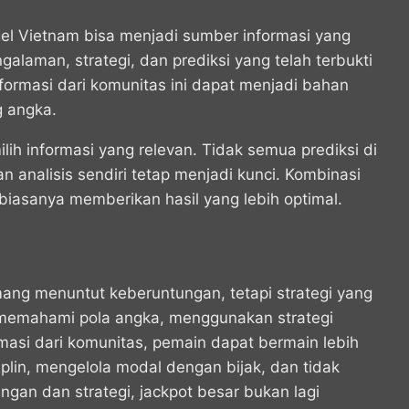
el Vietnam bisa menjadi sumber informasi yang
alaman, strategi, dan prediksi yang telah terbukti
rmasi dari komunitas ini dapat menjadi bahan
 angka.
ih informasi yang relevan. Tidak semua prediksi di
analisis sendiri tetap menjadi kunci. Kombinasi
 biasanya memberikan hasil yang lebih optimal.
ng menuntut keberuntungan, tetapi strategi yang
memahami pola angka, menggunakan strategi
masi dari komunitas, pemain dapat bermain lebih
plin, mengelola modal dengan bijak, dan tidak
gan dan strategi, jackpot besar bukan lagi