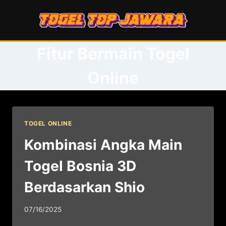
Skip
to
content
Fitur Bermain Togel
Online
TOGEL ONLINE
Kombinasi Angka Main
Togel Bosnia 3D
Berdasarkan Shio
07/16/2025