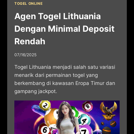
TOGEL ONLINE
Agen Togel Lithuania
Dengan Minimal Deposit
Rendah
07/16/2025
Togel Lithuania menjadi salah satu variasi
menarik dari permainan togel yang
berkembang di kawasan Eropa Timur dan
gampang jackpot.