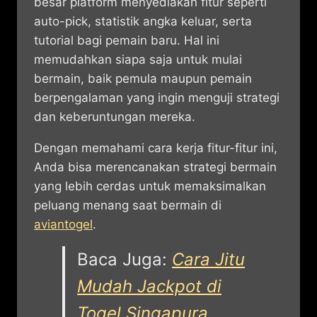
besar platform menyediakan fitur seperti
auto-pick, statistik angka keluar, serta
tutorial bagi pemain baru. Hal ini
memudahkan siapa saja untuk mulai
bermain, baik pemula maupun pemain
berpengalaman yang ingin menguji strategi
dan keberuntungan mereka.
Dengan memahami cara kerja fitur-fitur ini,
Anda bisa merencanakan strategi bermain
yang lebih cerdas untuk memaksimalkan
peluang menang saat bermain di
aviantogel
.
Baca Juga:
Cara Jitu
Mudah Jackpot di
Togel Singapura