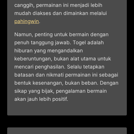
canggih, permainan ini menjadi lebih
mudah diakses dan dimainkan melalui
pahingwin
.
Namun, penting untuk bermain dengan
penuh tanggung jawab. Togel adalah
hiburan yang mengandalkan
keberuntungan, bukan alat utama untuk
mencari penghasilan. Selalu tetapkan
batasan dan nikmati permainan ini sebagai
bentuk kesenangan, bukan beban. Dengan
sikap yang bijak, pengalaman bermain
akan jauh lebih positif.