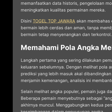
memanfaatkan data historis, pengelolaan mod
meningkatkan kualitas permainan mereka.
Disini
TOGEL TOP JAWARA
akan membahas c
bermain lebih cerdas dan aman, tanpa memb
bermain tetap menyenangkan dan terkontrol.
Memahami Pola Angka Mela
Langkah pertama yang sering dilakukan pem
keluaran sebelumnya. Dengan melihat pola 
prediksi yang lebih masuk akal dibandingka
menjamin kemenangan, analisis ini membantu
Selain melihat angka populer, pemain juga d
Beberapa pemain menyebutnya sebagai “angka
akhirnya muncul. Menggabungkan kedua pend
keseimbangan dalam penyusunan angka.