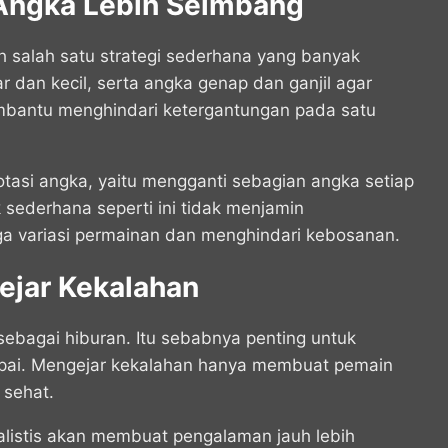
Angka Lebih Seimbang
 salah satu strategi sederhana yang banyak
dan kecil, serta angka genap dan ganjil agar
mbantu menghindari ketergantungan pada satu
tasi angka, yaitu mengganti sebagian angka setiap
k sederhana seperti ini tidak menjamin
 variasi permainan dan menghindari kebosanan.
ejar Kekalahan
ebagai hiburan. Itu sebabnya penting untuk
capai. Mengejar kekalahan hanya membuat pemain
 sehat.
alistis akan membuat pengalaman jauh lebih