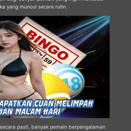
ka yang muncul secara rutin.
i secara pasti, banyak pemain berpengalaman