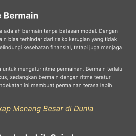
e Bermain
la adalah bermain tanpa batasan modal. Dengan
n bisa terhindar dari risiko kerugian yang tidak
lindungi kesehatan finansial, tetapi juga menjaga
 untuk mengatur ritme permainan. Bermain terlalu
us, sedangkan bermain dengan ritme teratur
dekatan ini membuat permainan terasa lebih
ap Menang Besar di Dunia