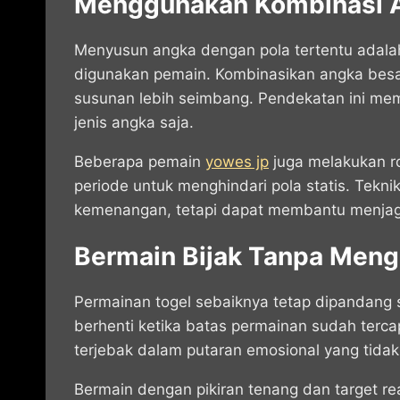
Menggunakan Kombinasi 
Menyusun angka dengan pola tertentu adalah
digunakan pemain. Kombinasikan angka besar 
susunan lebih seimbang. Pendekatan ini me
jenis angka saja.
Beberapa pemain
yowes jp
juga melakukan ro
periode untuk menghindari pola statis. Tekni
kemenangan, tetapi dapat membantu menjaga
Bermain Bijak Tanpa Meng
Permainan togel sebaiknya tetap dipandang s
berhenti ketika batas permainan sudah ter
terjebak dalam putaran emosional yang tidak
Bermain dengan pikiran tenang dan target re