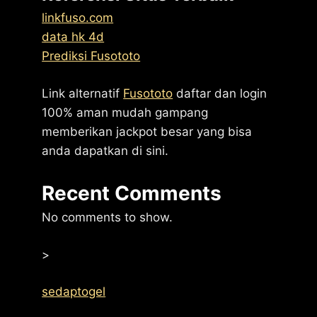
linkfuso.com
data hk 4d
Prediksi Fusototo
Link alternatif
Fusototo
daftar dan login
100% aman mudah gampang
memberikan jackpot besar yang bisa
anda dapatkan di sini.
Recent Comments
No comments to show.
>
sedaptogel