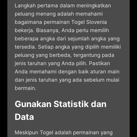
Langkah pertama dalam meningkatkan
peluang menang adalah memahami
bagaimana permainan Togel Slovenia
bekerja. Biasanya, Anda perlu memilih
beberapa angka dari sejumlah angka yang
tersedia. Setiap angka yang dipilih memiliki
peluang yang berbeda, tergantung pada
jenis taruhan yang Anda pilih. Pastikan
Anda memahami dengan baik aturan main
dan jenis taruhan yang ada sebelum mulai
bermain.
Gunakan Statistik dan
Data
Meskipun Togel adalah permainan yang