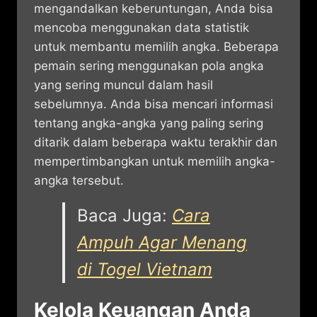
mengandalkan keberuntungan, Anda bisa
mencoba menggunakan data statistik
untuk membantu memilih angka. Beberapa
pemain sering menggunakan pola angka
yang sering muncul dalam hasil
sebelumnya. Anda bisa mencari informasi
tentang angka-angka yang paling sering
ditarik dalam beberapa waktu terakhir dan
mempertimbangkan untuk memilih angka-
angka tersebut.
Baca Juga:
Cara
Ampuh Agar Menang
di Togel Vietnam
Kelola Keuangan Anda