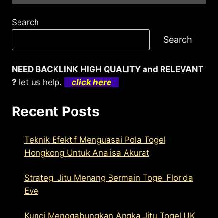
Search
Search
NEED BACKLINK HIGH QUALITY and RELEVANT
?
let us help.
click here
Recent Posts
Teknik Efektif Menguasai Pola Togel
Hongkong Untuk Analisa Akurat
Strategi Jitu Menang Bermain Togel Florida
Eve
Kunci Menggabungkan Angka Jitu Togel UK