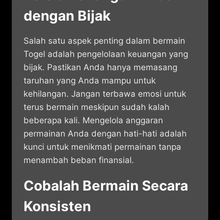
dengan Bijak
Salah satu aspek penting dalam bermain
Togel adalah pengelolaan keuangan yang
bijak. Pastikan Anda hanya memasang
taruhan yang Anda mampu untuk
kehilangan. Jangan terbawa emosi untuk
terus bermain meskipun sudah kalah
beberapa kali. Mengelola anggaran
permainan Anda dengan hati-hati adalah
kunci untuk menikmati permainan tanpa
menambah beban finansial.
Cobalah Bermain Secara
Konsisten