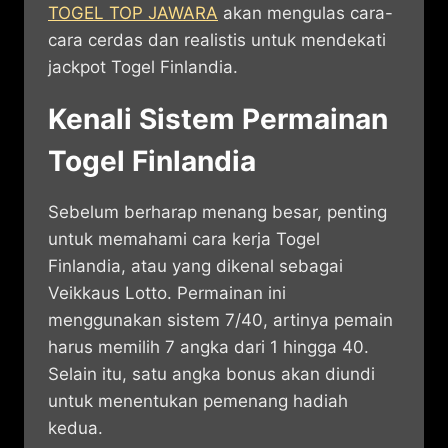
TOGEL TOP JAWARA
akan mengulas cara-
cara cerdas dan realistis untuk mendekati
jackpot Togel Finlandia.
Kenali Sistem Permainan
Togel Finlandia
Sebelum berharap menang besar, penting
untuk memahami cara kerja Togel
Finlandia, atau yang dikenal sebagai
Veikkaus Lotto. Permainan ini
menggunakan sistem 7/40, artinya pemain
harus memilih 7 angka dari 1 hingga 40.
Selain itu, satu angka bonus akan diundi
untuk menentukan pemenang hadiah
kedua.