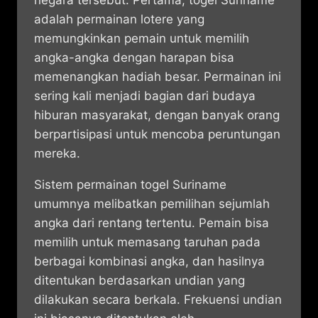
negara tersebut. Pertama, togel Suriname
adalah permainan lotere yang
memungkinkan pemain untuk memilih
angka-angka dengan harapan bisa
memenangkan hadiah besar. Permainan ini
sering kali menjadi bagian dari budaya
hiburan masyarakat, dengan banyak orang
berpartisipasi untuk mencoba peruntungan
mereka.
Sistem permainan togel Suriname
umumnya melibatkan pemilihan sejumlah
angka dari rentang tertentu. Pemain bisa
memilih untuk memasang taruhan pada
berbagai kombinasi angka, dan hasilnya
ditentukan berdasarkan undian yang
dilakukan secara berkala. Frekuensi undian