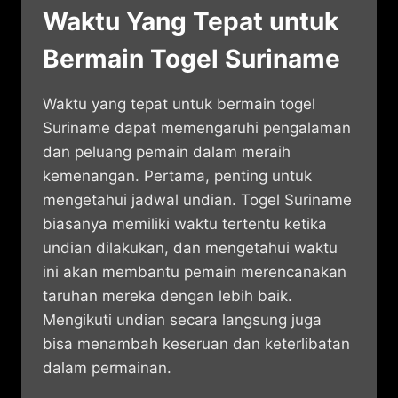
Waktu Yang Tepat untuk
Bermain Togel Suriname
Waktu yang tepat untuk bermain togel
Suriname dapat memengaruhi pengalaman
dan peluang pemain dalam meraih
kemenangan. Pertama, penting untuk
mengetahui jadwal undian. Togel Suriname
biasanya memiliki waktu tertentu ketika
undian dilakukan, dan mengetahui waktu
ini akan membantu pemain merencanakan
taruhan mereka dengan lebih baik.
Mengikuti undian secara langsung juga
bisa menambah keseruan dan keterlibatan
dalam permainan.