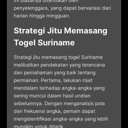
ini biasanya ditentukan oleh
penyelenggara, yang dapat bervariasi dari
harian hingga mingguan.
Strategi Jitu Memasang
Togel Suriname
Strategi jitu memasang togel Suriname
melibatkan pendekatan yang terencana
dan pemahaman yang baik tentang
permainan. Pertama, lakukan riset
mendalam terhadap angka-angka yang
sering muncul dalam hasil undian
sebelumnya. Dengan menganalisis pola
dan frekuensi angka, pemain dapat
mengidentifikasi angka-angka yang lebih
mungkin untuk ditarik.