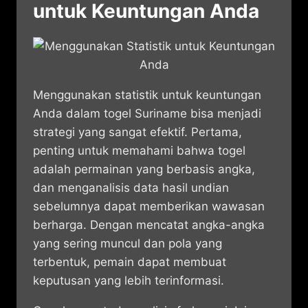
untuk Keuntungan Anda
Menggunakan statistik untuk keuntungan
Anda dalam togel Suriname bisa menjadi
strategi yang sangat efektif. Pertama,
penting untuk memahami bahwa togel
adalah permainan yang berbasis angka,
dan menganalisis data hasil undian
sebelumnya dapat memberikan wawasan
berharga. Dengan mencatat angka-angka
yang sering muncul dan pola yang
terbentuk, pemain dapat membuat
keputusan yang lebih terinformasi.