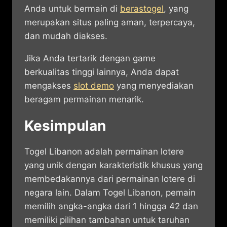
Anda untuk bermain di
berastogel
, yang
merupakan situs paling aman, terpercaya,
dan mudah diakses.
Jika Anda tertarik dengan game
berkualitas tinggi lainnya, Anda dapat
mengakses
slot demo
yang menyediakan
beragam permainan menarik.
Kesimpulan
Togel Libanon adalah permainan lotere
yang unik dengan karakteristik khusus yang
membedakannya dari permainan lotere di
negara lain. Dalam Togel Libanon, pemain
memilih angka-angka dari 1 hingga 42 dan
memiliki pilihan tambahan untuk taruhan