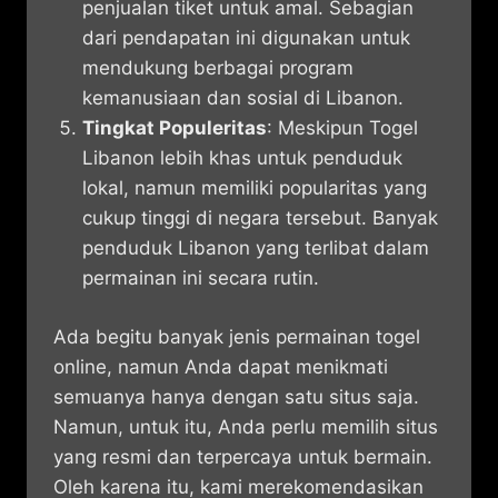
penjualan tiket untuk amal. Sebagian
dari pendapatan ini digunakan untuk
mendukung berbagai program
kemanusiaan dan sosial di Libanon.
Tingkat Populeritas
: Meskipun Togel
Libanon lebih khas untuk penduduk
lokal, namun memiliki popularitas yang
cukup tinggi di negara tersebut. Banyak
penduduk Libanon yang terlibat dalam
permainan ini secara rutin.
Ada begitu banyak jenis permainan togel
online, namun Anda dapat menikmati
semuanya hanya dengan satu situs saja.
Namun, untuk itu, Anda perlu memilih situs
yang resmi dan terpercaya untuk bermain.
Oleh karena itu, kami merekomendasikan