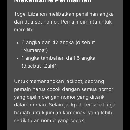
Togel Libanon melibatkan pemilihan angka
dari dua set nomor. Pemain diminta untuk
memilih:
6 angka dari 42 angka (disebut
“Numeros”)
1 angka tambahan dari 6 angka
(disebut “Zahl”)
Untuk memenangkan jackpot, seorang
pemain harus cocok dengan semua nomor
yang dipilih dengan nomor yang ditarik
dalam undian. Selain jackpot, terdapat juga
hadiah untuk jumlah kombinasi yang lebih
sedikit dari nomor yang cocok.