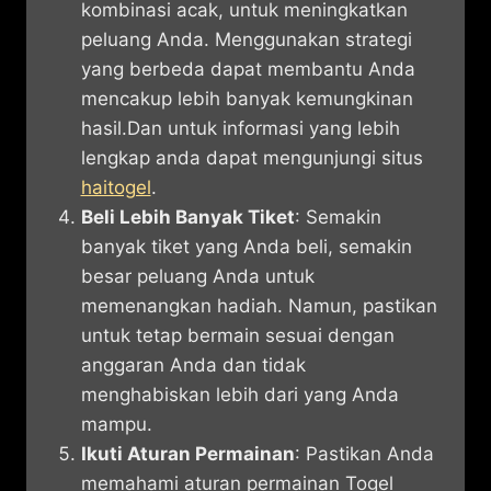
kombinasi acak, untuk meningkatkan
peluang Anda. Menggunakan strategi
yang berbeda dapat membantu Anda
mencakup lebih banyak kemungkinan
hasil.Dan untuk informasi yang lebih
lengkap anda dapat mengunjungi situs
haitogel
.
Beli Lebih Banyak Tiket
: Semakin
banyak tiket yang Anda beli, semakin
besar peluang Anda untuk
memenangkan hadiah. Namun, pastikan
untuk tetap bermain sesuai dengan
anggaran Anda dan tidak
menghabiskan lebih dari yang Anda
mampu.
Ikuti Aturan Permainan
: Pastikan Anda
memahami aturan permainan Togel