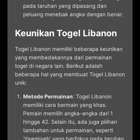
pada taruhan yang dipasang dan
peluang menebak angka dengan benar.
Keunikan Togel Libanon
Togel Libanon memiliki beberapa keunikan
yang membedakannya dari permainan
togel di negara lain. Berikut adalah
beberapa hal yang membuat Togel Libanon
unik:
Metode Permainan
: Togel Libanon
memiliki cara bermain yang khas.
Pemain memilih angka-angka dari 1
hingga 42. Selain itu, ada juga pilihan
tambahan untuk permainan, seperti
‘Yawmiyeh’ yang berfokus pada taruhan