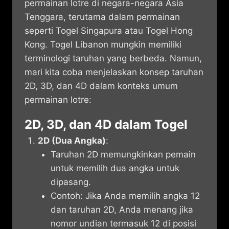
permainan lotre di negara-negara Asia
Tenggara, terutama dalam permainan
seperti Togel Singapura atau Togel Hong
Kong. Togel Libanon mungkin memiliki
terminologi taruhan yang berbeda. Namun,
mari kita coba menjelaskan konsep taruhan
2D, 3D, dan 4D dalam konteks umum
permainan lotre:
2D, 3D, dan 4D dalam Togel
2D (Dua Angka)
:
Taruhan 2D memungkinkan pemain
untuk memilih dua angka untuk
dipasang.
Contoh: Jika Anda memilih angka 12
dan taruhan 2D, Anda menang jika
nomor undian termasuk 12 di posisi