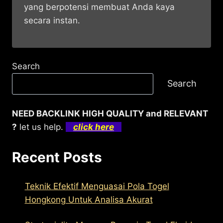
yang berpotensi membuat Anda kaya
secara instan.
Search
Search
NEED BACKLINK HIGH QUALITY and RELEVANT
?
let us help.
click here
Recent Posts
Teknik Efektif Menguasai Pola Togel
Hongkong Untuk Analisa Akurat