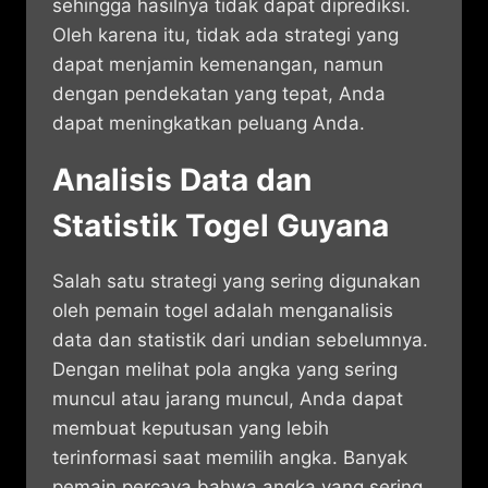
sehingga hasilnya tidak dapat diprediksi.
Oleh karena itu, tidak ada strategi yang
dapat menjamin kemenangan, namun
dengan pendekatan yang tepat, Anda
dapat meningkatkan peluang Anda.
Analisis Data dan
Statistik Togel Guyana
Salah satu strategi yang sering digunakan
oleh pemain togel adalah menganalisis
data dan statistik dari undian sebelumnya.
Dengan melihat pola angka yang sering
muncul atau jarang muncul, Anda dapat
membuat keputusan yang lebih
terinformasi saat memilih angka. Banyak
pemain percaya bahwa angka yang sering