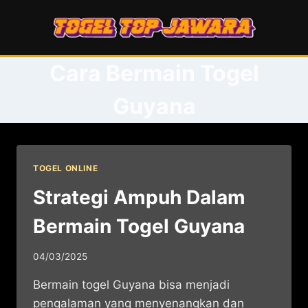
Skip
to
content
Cara Bermain Togel
Guyana
TOGEL ONLINE
Strategi Ampuh Dalam
Bermain Togel Guyana
04/03/2025
Bermain togel Guyana bisa menjadi
pengalaman yang menyenangkan dan