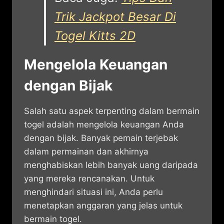
Trik Jackpot Besar Di
Togel Kitts 2D
Mengelola Keuangan
dengan Bijak
Salah satu aspek terpenting dalam bermain
togel adalah mengelola keuangan Anda
dengan bijak. Banyak pemain terjebak
dalam permainan dan akhirnya
menghabiskan lebih banyak uang daripada
yang mereka rencanakan. Untuk
menghindari situasi ini, Anda perlu
menetapkan anggaran yang jelas untuk
bermain togel.