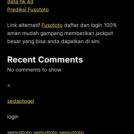
data hk 4d
Prediksi Fusototo
Link alternatif
Fusototo
daftar dan login 100%
aman mudah gampang memberikan jackpot
besar yang bisa anda dapatkan di sini.
Recent Comments
No comments to show.
>
sedaptogel
login
semuttoto
semuttoto
semuttoto