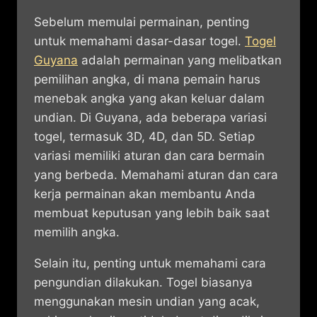
Sebelum memulai permainan, penting
untuk memahami dasar-dasar togel.
Togel
Guyana
adalah permainan yang melibatkan
pemilihan angka, di mana pemain harus
menebak angka yang akan keluar dalam
undian. Di Guyana, ada beberapa variasi
togel, termasuk 3D, 4D, dan 5D. Setiap
variasi memiliki aturan dan cara bermain
yang berbeda. Memahami aturan dan cara
kerja permainan akan membantu Anda
membuat keputusan yang lebih baik saat
memilih angka.
Selain itu, penting untuk memahami cara
pengundian dilakukan. Togel biasanya
menggunakan mesin undian yang acak,