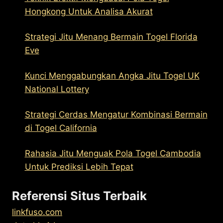
Hongkong Untuk Analisa Akurat
Strategi Jitu Menang Bermain Togel Florida
Eve
Kunci Menggabungkan Angka Jitu Togel UK
National Lottery
Strategi Cerdas Mengatur Kombinasi Bermain
di Togel California
Rahasia Jitu Menguak Pola Togel Cambodia
Untuk Prediksi Lebih Tepat
Referensi Situs Terbaik
linkfuso.com