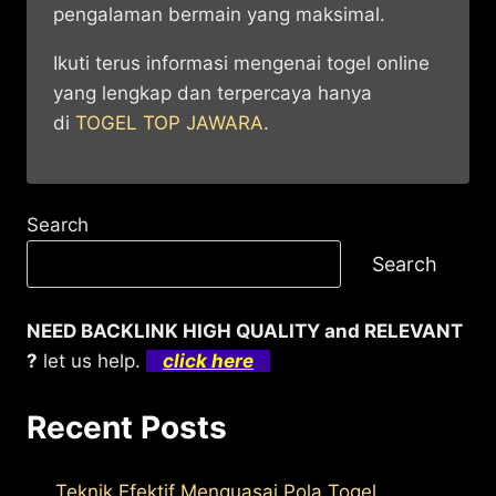
pengalaman bermain yang maksimal.
Ikuti terus informasi mengenai togel online
yang lengkap dan terpercaya hanya
di
TOGEL TOP JAWARA
.
Search
Search
NEED BACKLINK HIGH QUALITY and RELEVANT
?
let us help.
click here
Recent Posts
Teknik Efektif Menguasai Pola Togel