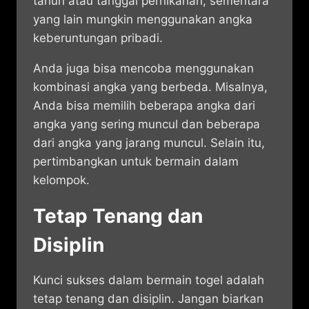
tahun atau tanggal pernikahan, sementara
yang lain mungkin menggunakan angka
keberuntungan pribadi.
Anda juga bisa mencoba menggunakan
kombinasi angka yang berbeda. Misalnya,
Anda bisa memilih beberapa angka dari
angka yang sering muncul dan beberapa
dari angka yang jarang muncul. Selain itu,
pertimbangkan untuk bermain dalam
kelompok.
Tetap Tenang dan
Disiplin
Kunci sukses dalam bermain togel adalah
tetap tenang dan disiplin. Jangan biarkan