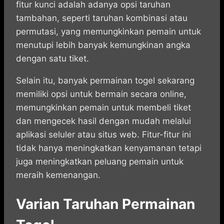
fitur kunci adalah adanya opsi taruhan
tambahan, seperti taruhan kombinasi atau
permutasi, yang memungkinkan pemain untuk
menutupi lebih banyak kemungkinan angka
dengan satu tiket.
Selain itu, banyak permainan togel sekarang
memiliki opsi untuk bermain secara online,
memungkinkan pemain untuk membeli tiket
dan mengecek hasil dengan mudah melalui
aplikasi seluler atau situs web. Fitur-fitur ini
tidak hanya meningkatkan kenyamanan tetapi
juga meningkatkan peluang pemain untuk
meraih kemenangan.
Varian Taruhan Permainan