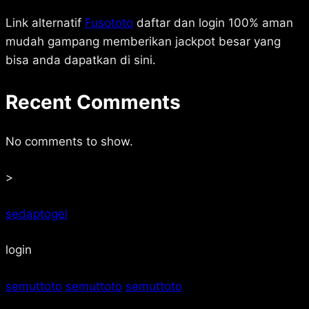
Link alternatif
Fusototo
daftar dan login 100% aman
mudah gampang memberikan jackpot besar yang
bisa anda dapatkan di sini.
Recent Comments
No comments to show.
>
sedaptogel
login
semuttoto
semuttoto
semuttoto