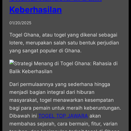
Keberhasilan
01/20/2025
Togel Ghana, atau togel yang dikenal sebagai
lotere, merupakan salah satu bentuk perjudian
yang sangat populer di Ghana.
Dari permulaannya yang sederhana hingga
menjadi bagian integral dari hiburan
masyarakat, togel menawarkan kesempatan
bagi para pemain untuk meraih keberuntungan.
Dibawah ini
TOGEL TOP JAWARA
akan
membahas sejarah, cara bermain, fitur, varian