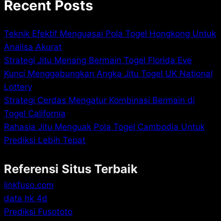
Recent Posts
Teknik Efektif Menguasai Pola Togel Hongkong Untuk
Analisa Akurat
Strategi Jitu Menang Bermain Togel Florida Eve
Kunci Menggabungkan Angka Jitu Togel UK National
Lottery
Strategi Cerdas Mengatur Kombinasi Bermain di
Togel California
Rahasia Jitu Menguak Pola Togel Cambodia Untuk
Prediksi Lebih Tepat
Referensi Situs Terbaik
linkfuso.com
data hk 4d
Prediksi Fusototo