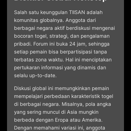
Salah satu keunggulan TIISAN adalah
komunitas globalnya. Anggota dari
berbagai negara aktif berdiskusi mengenai
bocoran togel, strategi, dan pengalaman
pribadi. Forum ini buka 24 jam, sehingga
setiap pemain bisa berpartisipasi tanpa
terbatas zona waktu. Hal ini menciptakan
pertukaran informasi yang dinamis dan
selalu up-to-date.
Diskusi global ini memungkinkan pemain
mempelajari perbedaan karakteristik togel
di berbagai negara. Misalnya, pola angka
yang sering muncul di Asia mungkin
berbeda dengan Eropa atau Amerika.
Dengan memahami variasi ini, anggota