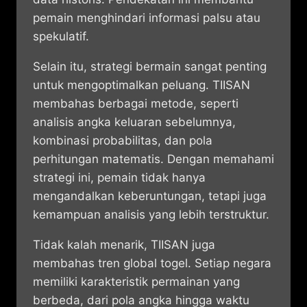
pemain menghindari informasi palsu atau
spekulatif.
Selain itu, strategi bermain sangat penting
untuk mengoptimalkan peluang. TIISAN
membahas berbagai metode, seperti
analisis angka keluaran sebelumnya,
kombinasi probabilitas, dan pola
perhitungan matematis. Dengan memahami
strategi ini, pemain tidak hanya
mengandalkan keberuntungan, tetapi juga
kemampuan analisis yang lebih terstruktur.
Tidak kalah menarik, TIISAN juga
membahas tren global togel. Setiap negara
memiliki karakteristik permainan yang
berbeda, dari pola angka hingga waktu