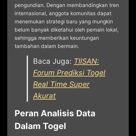
pengundian. Dengan membandingkan tren
internasional, anggota komunitas dapat
menemukan strategi baru yang mungkin
belum banyak diketahui oleh pemain lokal,
sehingga memberikan keuntungan
tambahan dalam bermain.
Baca Juga:
TIISAN:
Forum Prediksi Togel
Real Time Super
Akurat
Peran Analisis Data
Dalam Togel