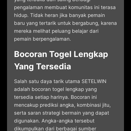
pengalaman membuat komunitas ini terasa
hidup. Tidak heran jika banyak pemain
baru yang tertarik untuk bergabung, karena
mereka melihat peluang belajar dari
pemain berpengalaman.
Bocoran Togel Lengkap
Yang Tersedia
Salah satu daya tarik utama SETELWIN
adalah bocoran togel lengkap yang
tersedia setiap harinya. Bocoran ini
mencakup prediksi angka, kombinasi jitu,
serta saran strategi bermain yang dapat
digunakan. Angka-angka tersebut
dikumpulkan dari berbagai sumber