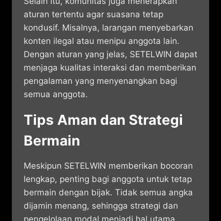
Selain itu, komunitas juga menerapkan
aturan tertentu agar suasana tetap
kondusif. Misalnya, larangan menyebarkan
konten ilegal atau menipu anggota lain.
Dengan aturan yang jelas, SETELWIN dapat
menjaga kualitas interaksi dan memberikan
pengalaman yang menyenangkan bagi
semua anggota.
Tips Aman dan Strategi
Bermain
Meskipun SETELWIN memberikan bocoran
lengkap, penting bagi anggota untuk tetap
bermain dengan bijak. Tidak semua angka
dijamin menang, sehingga strategi dan
pengelolaan modal menjadi hal utama.