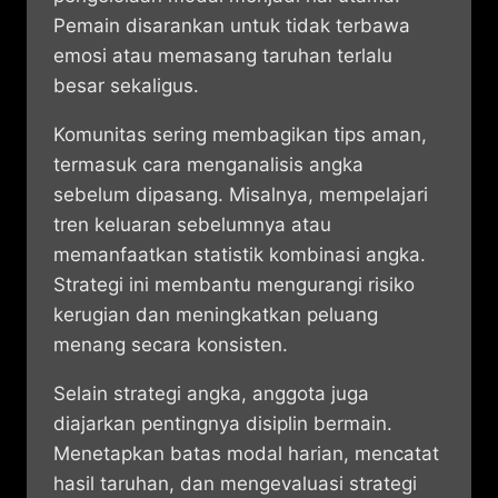
Pemain disarankan untuk tidak terbawa
emosi atau memasang taruhan terlalu
besar sekaligus.
Komunitas sering membagikan tips aman,
termasuk cara menganalisis angka
sebelum dipasang. Misalnya, mempelajari
tren keluaran sebelumnya atau
memanfaatkan statistik kombinasi angka.
Strategi ini membantu mengurangi risiko
kerugian dan meningkatkan peluang
menang secara konsisten.
Selain strategi angka, anggota juga
diajarkan pentingnya disiplin bermain.
Menetapkan batas modal harian, mencatat
hasil taruhan, dan mengevaluasi strategi