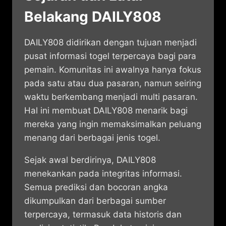
Belakang DAILY808
DAILY808 didirikan dengan tujuan menjadi
pusat informasi togel terpercaya bagi para
pemain. Komunitas ini awalnya hanya fokus
pada satu atau dua pasaran, namun seiring
waktu berkembang menjadi multi pasaran.
Hal ini membuat DAILY808 menarik bagi
mereka yang ingin memaksimalkan peluang
menang dari berbagai jenis togel.
Sejak awal berdirinya, DAILY808
menekankan pada integritas informasi.
Semua prediksi dan bocoran angka
dikumpulkan dari berbagai sumber
terpercaya, termasuk data historis dan