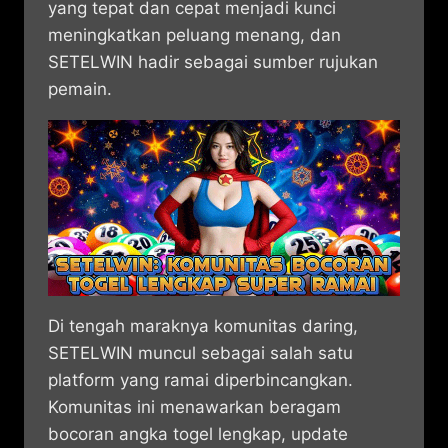
yang tepat dan cepat menjadi kunci
meningkatkan peluang menang, dan
SETELWIN hadir sebagai sumber rujukan
pemain.
Di tengah maraknya komunitas daring,
SETELWIN muncul sebagai salah satu
platform yang ramai diperbincangkan.
Komunitas ini menawarkan beragam
bocoran angka togel lengkap, update