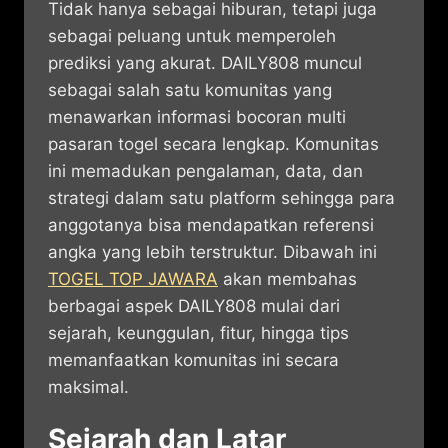
Tidak hanya sebagai hiburan, tetapi juga
sebagai peluang untuk memperoleh
prediksi yang akurat. DAILY808 muncul
sebagai salah satu komunitas yang
menawarkan informasi bocoran multi
pasaran togel secara lengkap. Komunitas
ini memadukan pengalaman, data, dan
strategi dalam satu platform sehingga para
anggotanya bisa mendapatkan referensi
angka yang lebih terstruktur. Dibawah ini
TOGEL TOP JAWARA
akan membahas
berbagai aspek DAILY808 mulai dari
sejarah, keunggulan, fitur, hingga tips
memanfaatkan komunitas ini secara
maksimal.
Sejarah dan Latar