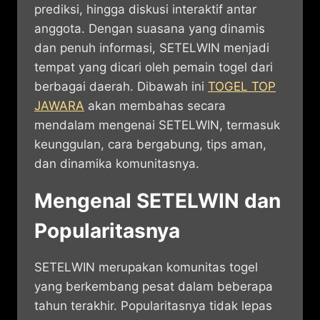
prediksi, hingga diskusi interaktif antar
anggota. Dengan suasana yang dinamis
dan penuh informasi, SETELWIN menjadi
tempat yang dicari oleh pemain togel dari
berbagai daerah. Dibawah ini
TOGEL TOP
JAWARA
akan membahas secara
mendalam mengenai SETELWIN, termasuk
keunggulan, cara bergabung, tips aman,
dan dinamika komunitasnya.
Mengenal SETELWIN dan
Popularitasnya
SETELWIN merupakan komunitas togel
yang berkembang pesat dalam beberapa
tahun terakhir. Popularitasnya tidak lepas