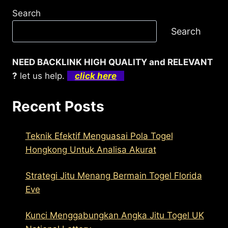
Search
Search
NEED BACKLINK HIGH QUALITY and RELEVANT
?
let us help.
click here
Recent Posts
Teknik Efektif Menguasai Pola Togel
Hongkong Untuk Analisa Akurat
Strategi Jitu Menang Bermain Togel Florida
Eve
Kunci Menggabungkan Angka Jitu Togel UK