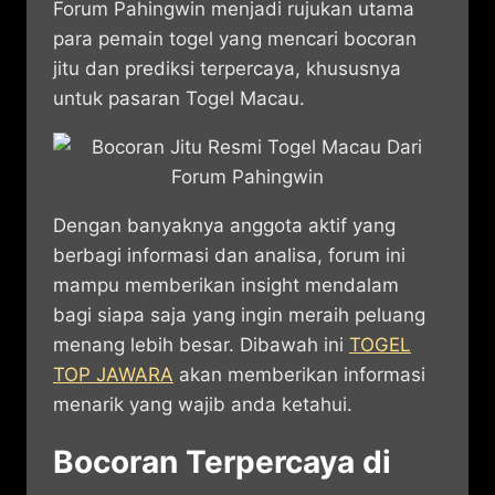
Forum Pahingwin menjadi rujukan utama
para pemain togel yang mencari bocoran
jitu dan prediksi terpercaya, khususnya
untuk pasaran Togel Macau.
Dengan banyaknya anggota aktif yang
berbagi informasi dan analisa, forum ini
mampu memberikan insight mendalam
bagi siapa saja yang ingin meraih peluang
menang lebih besar. Dibawah ini
TOGEL
TOP JAWARA
akan memberikan informasi
menarik yang wajib anda ketahui.
Bocoran Terpercaya di