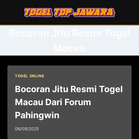
Skip
to
content
Bocoran Jitu Resmi Togel
Macau
TOGEL ONLINE
Bocoran Jitu Resmi Togel
Macau Dari Forum
Pahingwin
06/09/2025