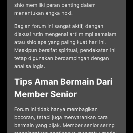
shio memiliki peran penting dalam
menentukan angka hoki.
Bagian forum ini sangat aktif, dengan
diskusi rutin mengenai arti mimpi semalam
atau shio apa yang paling kuat hari ini.
Meskipun bersifat spiritual, pendekatan ini
tetap digunakan berdampingan dengan
analisa logis.
Tips Aman Bermain Dari
Member Senior
Forum ini tidak hanya membagikan
bocoran, tetapi juga menyarankan cara
bermain yang bijak. Member senior sering