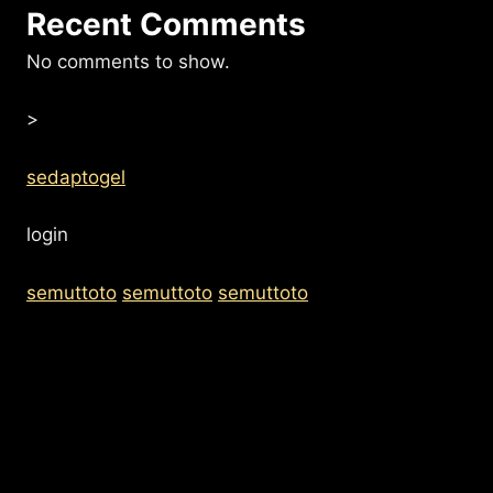
Recent Comments
No comments to show.
>
sedaptogel
login
semuttoto
semuttoto
semuttoto