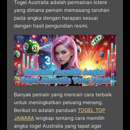
Togel Australia adalah permainan lotere
yang dimana pemain memasang taruhan
pada angka dengan harapan sesuai
dengan hasil pengundian resmi.
Banyak pemain yang mencari cara terbaik
untuk meningkatkan peluang menang.
Berikut ini adalah panduan
TOGEL TOP
JAWARA
lengkap tentang cara memilih
angka togel Australia yang tepat agar