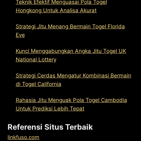
Teknik Efektif Menguasai Pola Togel
Hongkong Untuk Analisa Akurat
Strategi Jitu Menang Bermain Togel Florida
Eve
Kunci Menggabungkan Angka Jitu Togel UK
National Lottery
Strategi Cerdas Mengatur Kombinasi Bermain
di Togel California
Rahasia Jitu Menguak Pola Togel Cambodia
Untuk Prediksi Lebih Tepat
Referensi Situs Terbaik
linkfuso.com