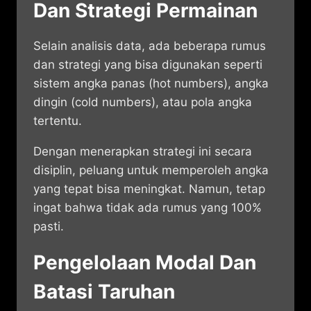
Dan Strategi Permainan
Selain analisis data, ada beberapa rumus
dan strategi yang bisa digunakan seperti
sistem angka panas (hot numbers), angka
dingin (cold numbers), atau pola angka
tertentu.
Dengan menerapkan strategi ini secara
disiplin, peluang untuk memperoleh angka
yang tepat bisa meningkat. Namun, tetap
ingat bahwa tidak ada rumus yang 100%
pasti.
Pengelolaan Modal Dan
Batasi Taruhan