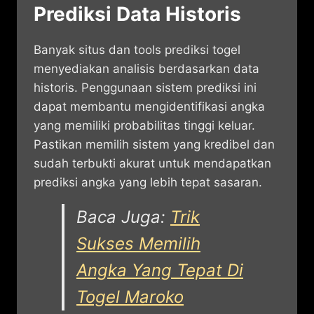
Prediksi Data Historis
Banyak situs dan tools prediksi togel
menyediakan analisis berdasarkan data
historis. Penggunaan sistem prediksi ini
dapat membantu mengidentifikasi angka
yang memiliki probabilitas tinggi keluar.
Pastikan memilih sistem yang kredibel dan
sudah terbukti akurat untuk mendapatkan
prediksi angka yang lebih tepat sasaran.
Baca Juga:
Trik
Sukses Memilih
Angka Yang Tepat Di
Togel Maroko