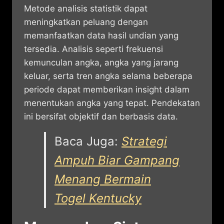
Metode analisis statistik dapat
meningkatkan peluang dengan
memanfaatkan data hasil undian yang
tersedia. Analisis seperti frekuensi
kemunculan angka, angka yang jarang
keluar, serta tren angka selama beberapa
periode dapat memberikan insight dalam
menentukan angka yang tepat. Pendekatan
ini bersifat objektif dan berbasis data.
Baca Juga:
Strategi
Ampuh Biar Gampang
Menang Bermain
Togel Kentucky