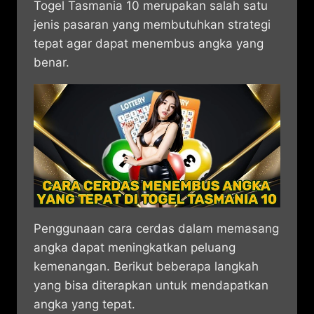
Togel Tasmania 10 merupakan salah satu
jenis pasaran yang membutuhkan strategi
tepat agar dapat menembus angka yang
benar.
Penggunaan cara cerdas dalam memasang
angka dapat meningkatkan peluang
kemenangan. Berikut beberapa langkah
yang bisa diterapkan untuk mendapatkan
angka yang tepat.