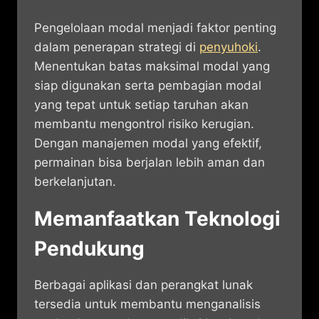
Pengelolaan modal menjadi faktor penting
dalam penerapan strategi di
penyuhoki
.
Menentukan batas maksimal modal yang
siap digunakan serta pembagian modal
yang tepat untuk setiap taruhan akan
membantu mengontrol risiko kerugian.
Dengan manajemen modal yang efektif,
permainan bisa berjalan lebih aman dan
berkelanjutan.
Memanfaatkan Teknologi
Pendukung
Berbagai aplikasi dan perangkat lunak
tersedia untuk membantu menganalisis