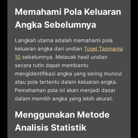
Memahami Pola Keluaran
Angka Sebelumnya
Langkah utama adalah memahami pola
keluaran angka dari undian
Togel Tasmania
10
sebelumnya. Melacak hasil undian
secara rutin dapat membantu
mengidentifikasi angka yang sering muncul
atau pola tertentu dalam keluaran angka.
Pemahaman pola ini akan menjadi dasar
dalam memilih angka yang lebih akurat.
Menggunakan Metode
Analisis Statistik