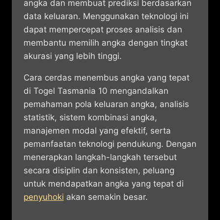
angka dan membuat prediksi berdasarkan
data keluaran. Menggunakan teknologi ini
dapat mempercepat proses analisis dan
membantu memilih angka dengan tingkat
akurasi yang lebih tinggi.
Cara cerdas menembus angka yang tepat
di Togel Tasmania 10 mengandalkan
pemahaman pola keluaran angka, analisis
statistik, sistem kombinasi angka,
manajemen modal yang efektif, serta
pemanfaatan teknologi pendukung. Dengan
menerapkan langkah-langkah tersebut
secara disiplin dan konsisten, peluang
untuk mendapatkan angka yang tepat di
penyuhoki
akan semakin besar.