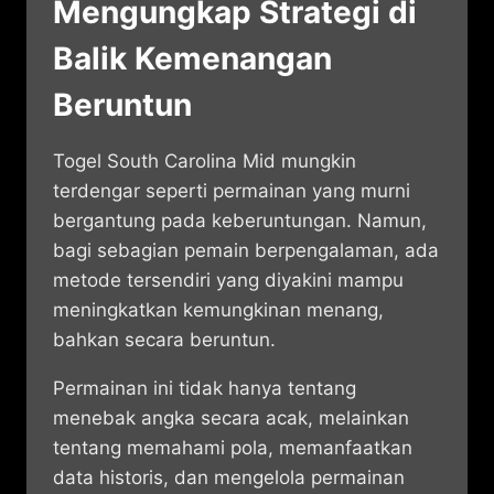
Mengungkap Strategi di
Balik Kemenangan
Beruntun
Togel South Carolina Mid mungkin
terdengar seperti permainan yang murni
bergantung pada keberuntungan. Namun,
bagi sebagian pemain berpengalaman, ada
metode tersendiri yang diyakini mampu
meningkatkan kemungkinan menang,
bahkan secara beruntun.
Permainan ini tidak hanya tentang
menebak angka secara acak, melainkan
tentang memahami pola, memanfaatkan
data historis, dan mengelola permainan