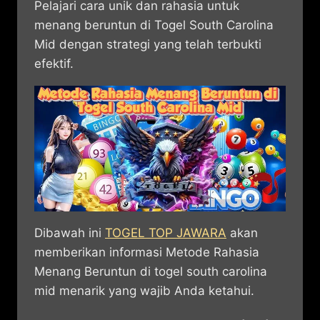
Pelajari cara unik dan rahasia untuk
menang beruntun di Togel South Carolina
Mid dengan strategi yang telah terbukti
efektif.
Dibawah ini
TOGEL TOP JAWARA
akan
memberikan informasi Metode Rahasia
Menang Beruntun di togel south carolina
mid menarik yang wajib Anda ketahui.