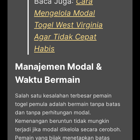
Baca Juga
:
Cara
Mengelola Modal
Togel West Virginia
Agar Tidak Cepat
Habis
Manajemen Modal &
Waktu Bermain
Salah satu kesalahan terbesar pemain
togel pemula adalah bermain tanpa batas
dan tanpa perhitungan modal.
Kemenangan beruntun tidak mungkin
terjadi jika modal dikelola secara ceroboh.
Pemain yang bijak menetapkan batas