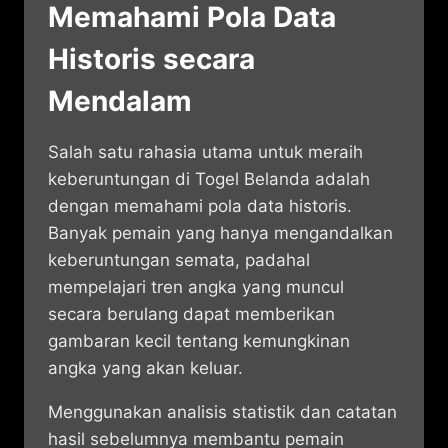
Memahami Pola Data
Historis secara
Mendalam
Salah satu rahasia utama untuk meraih
keberuntungan di Togel Belanda adalah
dengan memahami pola data historis.
Banyak pemain yang hanya mengandalkan
keberuntungan semata, padahal
mempelajari tren angka yang muncul
secara berulang dapat memberikan
gambaran kecil tentang kemungkinan
angka yang akan keluar.
Menggunakan analisis statistik dan catatan
hasil sebelumnya membantu pemain