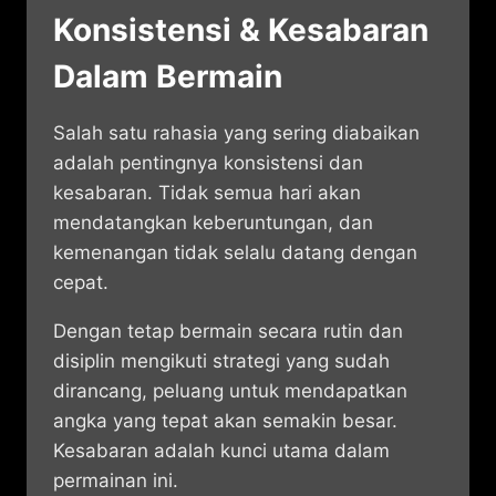
Konsistensi & Kesabaran
Dalam Bermain
Salah satu rahasia yang sering diabaikan
adalah pentingnya konsistensi dan
kesabaran. Tidak semua hari akan
mendatangkan keberuntungan, dan
kemenangan tidak selalu datang dengan
cepat.
Dengan tetap bermain secara rutin dan
disiplin mengikuti strategi yang sudah
dirancang, peluang untuk mendapatkan
angka yang tepat akan semakin besar.
Kesabaran adalah kunci utama dalam
permainan ini.