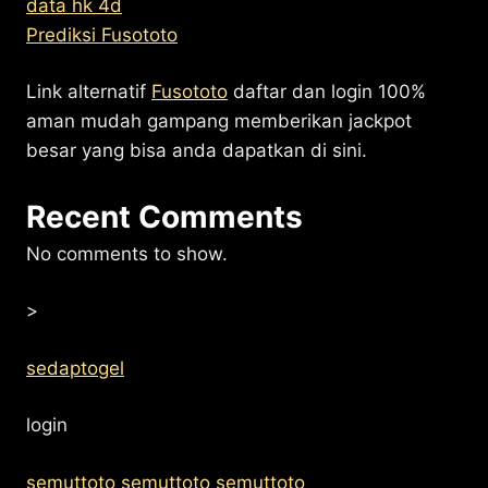
data hk 4d
Prediksi Fusototo
Link alternatif
Fusototo
daftar dan login 100%
aman mudah gampang memberikan jackpot
besar yang bisa anda dapatkan di sini.
Recent Comments
No comments to show.
>
sedaptogel
login
semuttoto
semuttoto
semuttoto