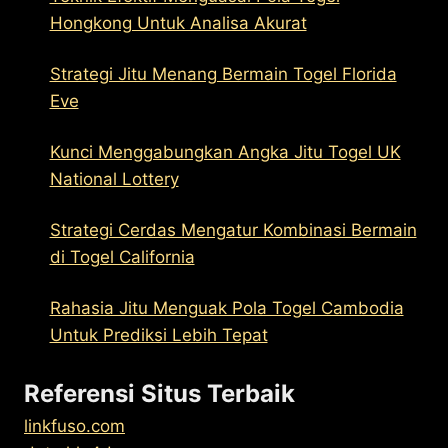
Hongkong Untuk Analisa Akurat
Strategi Jitu Menang Bermain Togel Florida
Eve
Kunci Menggabungkan Angka Jitu Togel UK
National Lottery
Strategi Cerdas Mengatur Kombinasi Bermain
di Togel California
Rahasia Jitu Menguak Pola Togel Cambodia
Untuk Prediksi Lebih Tepat
Referensi Situs Terbaik
linkfuso.com