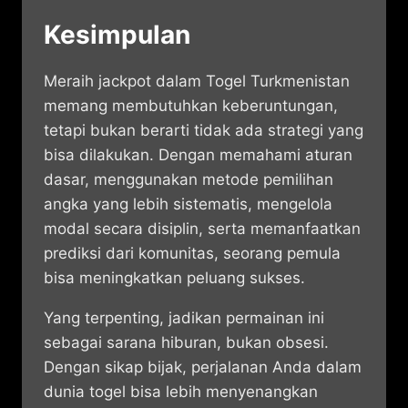
Kesimpulan
Meraih jackpot dalam Togel Turkmenistan
memang membutuhkan keberuntungan,
tetapi bukan berarti tidak ada strategi yang
bisa dilakukan. Dengan memahami aturan
dasar, menggunakan metode pemilihan
angka yang lebih sistematis, mengelola
modal secara disiplin, serta memanfaatkan
prediksi dari komunitas, seorang pemula
bisa meningkatkan peluang sukses.
Yang terpenting, jadikan permainan ini
sebagai sarana hiburan, bukan obsesi.
Dengan sikap bijak, perjalanan Anda dalam
dunia togel bisa lebih menyenangkan