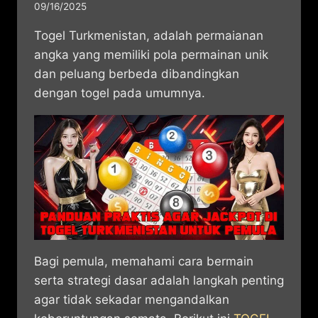
09/16/2025
Togel Turkmenistan, adalah permaianan
angka yang memiliki pola permainan unik
dan peluang berbeda dibandingkan
dengan togel pada umumnya.
Bagi pemula, memahami cara bermain
serta strategi dasar adalah langkah penting
agar tidak sekadar mengandalkan