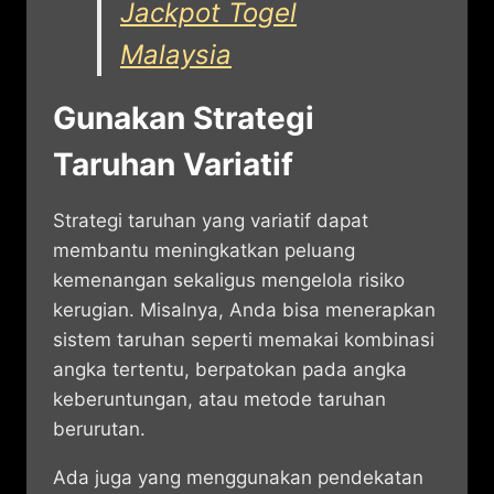
Jackpot Togel
Malaysia
Gunakan Strategi
Taruhan Variatif
Strategi taruhan yang variatif dapat
membantu meningkatkan peluang
kemenangan sekaligus mengelola risiko
kerugian. Misalnya, Anda bisa menerapkan
sistem taruhan seperti memakai kombinasi
angka tertentu, berpatokan pada angka
keberuntungan, atau metode taruhan
berurutan.
Ada juga yang menggunakan pendekatan