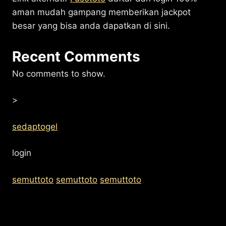
aman mudah gampang memberikan jackpot
besar yang bisa anda dapatkan di sini.
Recent Comments
No comments to show.
>
sedaptogel
login
semuttoto
semuttoto
semuttoto