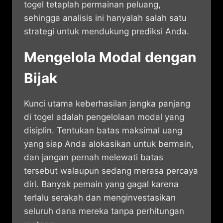
togel tetaplah permainan peluang,
sehingga analisis ini hanyalah salah satu
strategi untuk mendukung prediksi Anda.
Mengelola Modal dengan
Bijak
Kunci utama keberhasilan jangka panjang
di togel adalah pengelolaan modal yang
disiplin. Tentukan batas maksimal uang
yang siap Anda alokasikan untuk bermain,
dan jangan pernah melewati batas
tersebut walaupun sedang merasa percaya
diri. Banyak pemain yang gagal karena
terlalu serakah dan menginvestasikan
seluruh dana mereka tanpa perhitungan