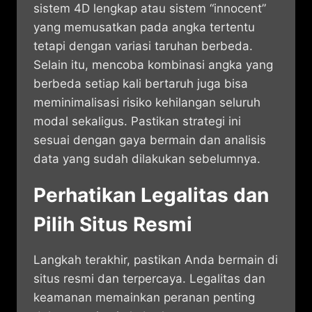
sistem 4D lengkap atau sistem “innocent”
yang memusatkan pada angka tertentu
tetapi dengan variasi taruhan berbeda.
Selain itu, mencoba kombinasi angka yang
berbeda setiap kali bertaruh juga bisa
meminimalisasi risiko kehilangan seluruh
modal sekaligus. Pastikan strategi ini
sesuai dengan gaya bermain dan analisis
data yang sudah dilakukan sebelumnya.
Perhatikan Legalitas dan
Pilih Situs Resmi
Langkah terakhir, pastikan Anda bermain di
situs resmi dan terpercaya. Legalitas dan
keamanan memainkan peranan penting