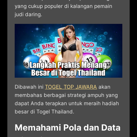
yang cukup populer di kalangan pemain
judi daring.
Dibawah ini
TOGEL TOP JAWARA
akan
membahas berbagai strategi ampuh yang
dapat Anda terapkan untuk meraih hadiah
besar di Togel Thailand.
Memahami Pola dan Data