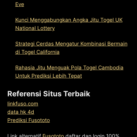
Eve
Kunci Menggabungkan Angka Jitu Togel UK
National Lottery
Strategi Cerdas Mengatur Kombinasi Bermain
di Togel California
Rahasia Jitu Menguak Pola Togel Cambodia
Untuk Prediksi Lebih Tepat
Referensi Situs Terbaik
linkfuso.com
data hk 4d
Prediksi Fusototo
Link alternatif
Fusototo
daftar dan login 100%