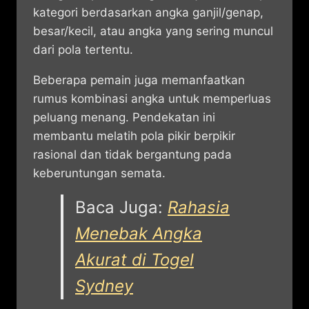
kategori berdasarkan angka ganjil/genap,
besar/kecil, atau angka yang sering muncul
dari pola tertentu.
Beberapa pemain juga memanfaatkan
rumus kombinasi angka untuk memperluas
peluang menang. Pendekatan ini
membantu melatih pola pikir berpikir
rasional dan tidak bergantung pada
keberuntungan semata.
Baca Juga:
Rahasia
Menebak Angka
Akurat di Togel
Sydney