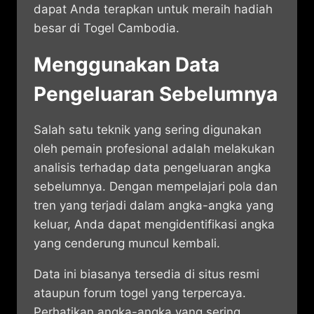
dapat Anda terapkan untuk meraih hadiah
besar di Togel Cambodia.
Menggunakan Data
Pengeluaran Sebelumnya
Salah satu teknik yang sering digunakan
oleh pemain profesional adalah melakukan
analisis terhadap data pengeluaran angka
sebelumnya. Dengan mempelajari pola dan
tren yang terjadi dalam angka-angka yang
keluar, Anda dapat mengidentifikasi angka
yang cenderung muncul kembali.
Data ini biasanya tersedia di situs resmi
ataupun forum togel yang terpercaya.
Perhatikan angka-angka yang sering