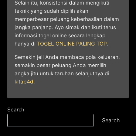
Selain itu, konsistensi dalam mengikuti
teknik yang sudah dipilih akan
memperbesar peluang keberhasilan dalam
jangka panjang. Ayo simak dan ikuti terus
informasi togel online secara lengkap
hanya di
TOGEL ONLINE PALING TOP
.
Semakin jeli Anda membaca pola keluaran,
semakin besar peluang Anda memilih
angka jitu untuk taruhan selanjutnya di
kitab4d
.
Search
Search