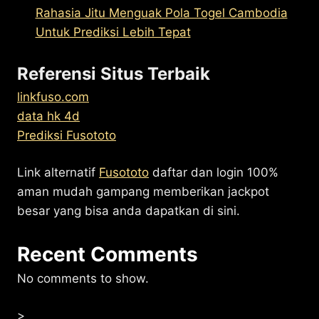
Rahasia Jitu Menguak Pola Togel Cambodia
Untuk Prediksi Lebih Tepat
Referensi Situs Terbaik
linkfuso.com
data hk 4d
Prediksi Fusototo
Link alternatif
Fusototo
daftar dan login 100%
aman mudah gampang memberikan jackpot
besar yang bisa anda dapatkan di sini.
Recent Comments
No comments to show.
>