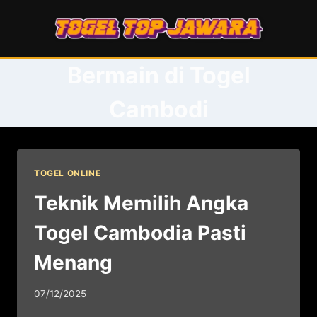
Skip
to
content
Bermain di Togel
Cambodi
TOGEL ONLINE
Teknik Memilih Angka
Togel Cambodia Pasti
Menang
07/12/2025