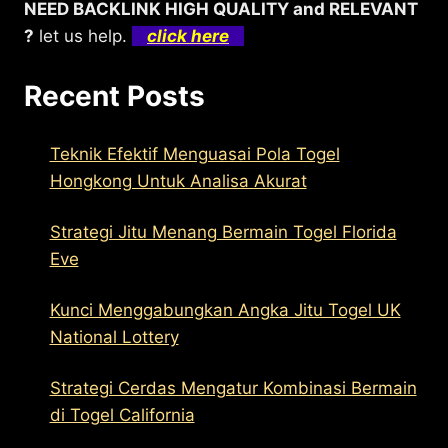
NEED BACKLINK HIGH QUALITY and RELEVANT
?
let us help.
click here
Recent Posts
Teknik Efektif Menguasai Pola Togel
Hongkong Untuk Analisa Akurat
Strategi Jitu Menang Bermain Togel Florida
Eve
Kunci Menggabungkan Angka Jitu Togel UK
National Lottery
Strategi Cerdas Mengatur Kombinasi Bermain
di Togel California