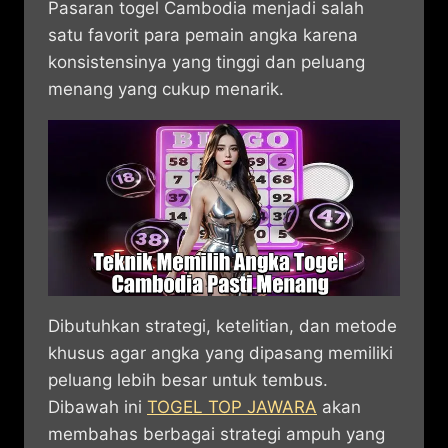
Pasaran togel Cambodia menjadi salah
satu favorit para pemain angka karena
konsistensinya yang tinggi dan peluang
menang yang cukup menarik.
Dibutuhkan strategi, ketelitian, dan metode
khusus agar angka yang dipasang memiliki
peluang lebih besar untuk tembus.
Dibawah ini
TOGEL TOP JAWARA
akan
membahas berbagai strategi ampuh yang