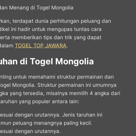
rkan, terdapat dunia perhitungan peluang dan
tikel ini hadir untuk mengupas tuntas cara
erta memberikan tips dan trik yang dapat
 dalam
TOGEL TOP JAWARA
.
han di Togel Mongolia
nting untuk memahami struktur permainan dan
Togel Mongolia. Struktur permainan ini umumnya
gka yang tersedia, misalnya memilih 4 angka dari
aruhan yang populer antara lain:
sesuai dengan urutannya. Jenis taruhan ini
mun peluang menangnya paling kecil.
 sesuai dengan urutannya.