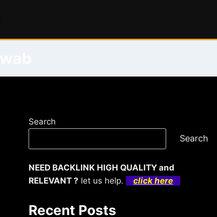
awab
Search
Search
NEED BACKLINK HIGH QUALITY and
RELEVANT ?
let us help.
click here
Recent Posts