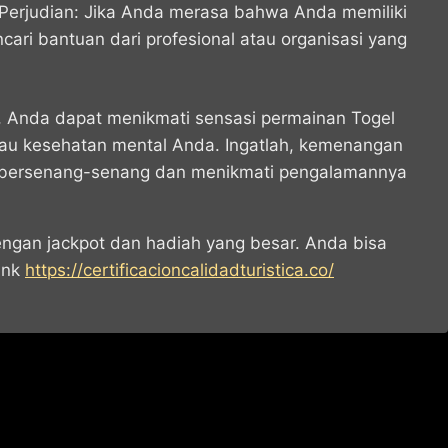
 Perjudian: Jika Anda merasa bahwa Anda memiliki
cari bantuan dari profesional atau organisasi yang
 Anda dapat menikmati sensasi permainan Togel
u kesehatan mental Anda. Ingatlah, kemenangan
h bersenang-senang dan menikmati pengalamannya
ngan jackpot dan hadiah yang besar. Anda bisa
link
https://certificacioncalidadturistica.co/