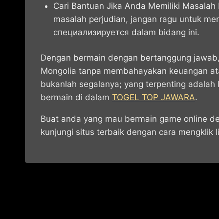
Cari Bantuan Jika Anda Memiliki Masalah
masalah perjudian, jangan ragu untuk men
специализируется dalam bidang ini.
Dengan bermain dengan bertanggung jawab,
Mongolia tanpa membahayakan keuangan ata
bukanlah segalanya; yang terpenting adala
bermain di dalam
TOGEL TOP JAWARA
.
Buat anda yang mau bermain game online de
kunjungi situs terbaik dengan cara mengklik 