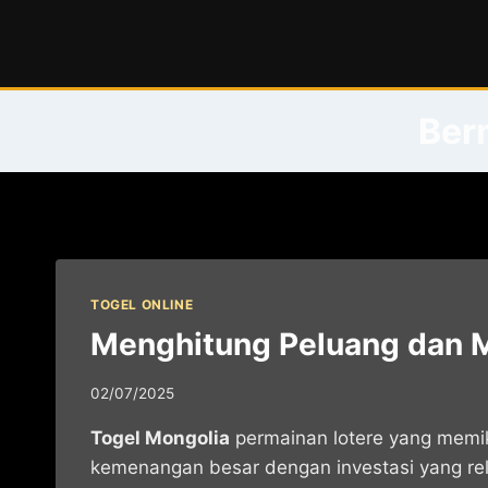
Skip
to
content
Ber
TOGEL ONLINE
Menghitung Peluang dan M
02/07/2025
Togel Mongolia
permainan lotere yang memik
kemenangan besar dengan investasi yang relat