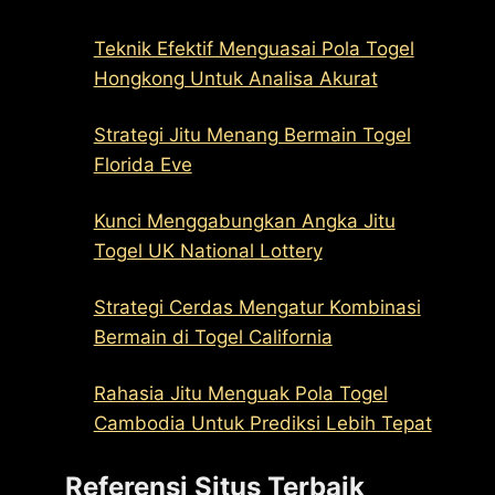
Teknik Efektif Menguasai Pola Togel
Hongkong Untuk Analisa Akurat
Strategi Jitu Menang Bermain Togel
Florida Eve
Kunci Menggabungkan Angka Jitu
Togel UK National Lottery
Strategi Cerdas Mengatur Kombinasi
Bermain di Togel California
Rahasia Jitu Menguak Pola Togel
Cambodia Untuk Prediksi Lebih Tepat
Referensi Situs Terbaik