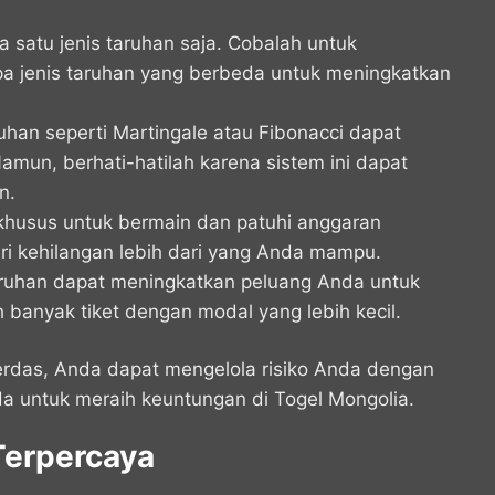
a satu jenis taruhan saja. Cobalah untuk
pa jenis taruhan yang berbeda untuk meningkatkan
han seperti Martingale atau Fibonacci dapat
mun, berhati-hatilah karena sistem ini dapat
n.
khusus untuk bermain dan patuhi anggaran
ri kehilangan lebih dari yang Anda mampu.
ruhan dapat meningkatkan peluang Anda untuk
banyak tiket dengan modal yang lebih kecil.
erdas, Anda dapat mengelola risiko Anda dengan
da untuk meraih keuntungan di Togel Mongolia.
Terpercaya