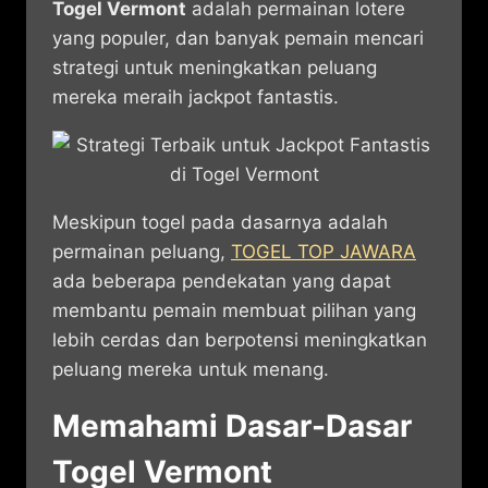
Togel Vermont
adalah permainan lotere
yang populer, dan banyak pemain mencari
strategi untuk meningkatkan peluang
mereka meraih jackpot fantastis.
Meskipun togel pada dasarnya adalah
permainan peluang,
TOGEL TOP JAWARA
ada beberapa pendekatan yang dapat
membantu pemain membuat pilihan yang
lebih cerdas dan berpotensi meningkatkan
peluang mereka untuk menang.
Memahami Dasar-Dasar
Togel Vermont