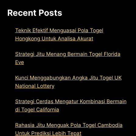
Recent Posts
Teknik Efektif Menguasai Pola Togel
Hongkong Untuk Analisa Akurat
Strategi Jitu Menang Bermain Togel Florida
Eve
Kunci Menggabungkan Angka Jitu Togel UK
National Lottery
Strategi Cerdas Mengatur Kombinasi Bermain
di Togel California
Rahasia Jitu Menguak Pola Togel Cambodia
Untuk Prediksi Lebih Tepat