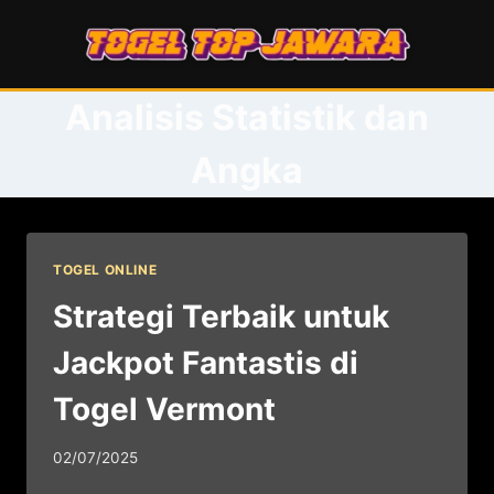
Skip
to
content
Analisis Statistik dan
Angka
TOGEL ONLINE
Strategi Terbaik untuk
Jackpot Fantastis di
Togel Vermont
02/07/2025