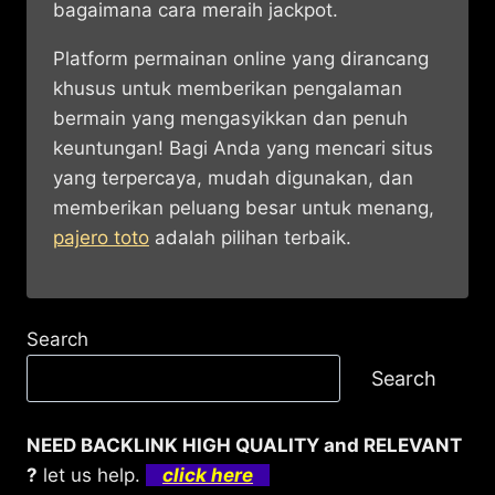
bagaimana cara meraih jackpot.
Platform permainan online yang dirancang
khusus untuk memberikan pengalaman
bermain yang mengasyikkan dan penuh
keuntungan! Bagi Anda yang mencari situs
yang terpercaya, mudah digunakan, dan
memberikan peluang besar untuk menang,
pajero toto
adalah pilihan terbaik.
Search
Search
NEED BACKLINK HIGH QUALITY and RELEVANT
?
let us help.
click here