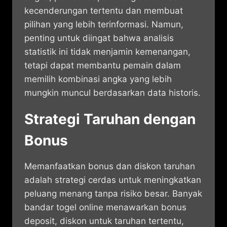
kecenderungan tertentu dan membuat
pilihan yang lebih terinformasi. Namun,
penting untuk diingat bahwa analisis
statistik ini tidak menjamin kemenangan,
tetapi dapat membantu pemain dalam
memilih kombinasi angka yang lebih
mungkin muncul berdasarkan data historis.
Strategi Taruhan dengan
Bonus
Memanfaatkan bonus dan diskon taruhan
adalah strategi cerdas untuk meningkatkan
peluang menang tanpa risiko besar. Banyak
bandar togel online menawarkan bonus
deposit, diskon untuk taruhan tertentu,