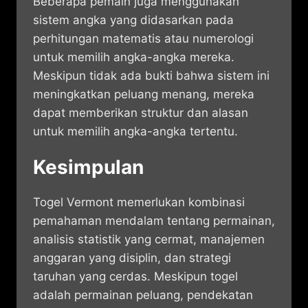
Beberapa pemain juga menggunakan
sistem angka yang didasarkan pada
perhitungan matematis atau numerologi
untuk memilih angka-angka mereka.
Meskipun tidak ada bukti bahwa sistem ini
meningkatkan peluang menang, mereka
dapat memberikan struktur dan alasan
untuk memilih angka-angka tertentu.
Kesimpulan
Togel Vermont memerlukan kombinasi
pemahaman mendalam tentang permainan,
analisis statistik yang cermat, manajemen
anggaran yang disiplin, dan strategi
taruhan yang cerdas.​ Meskipun togel
adalah permainan peluang, pendekatan