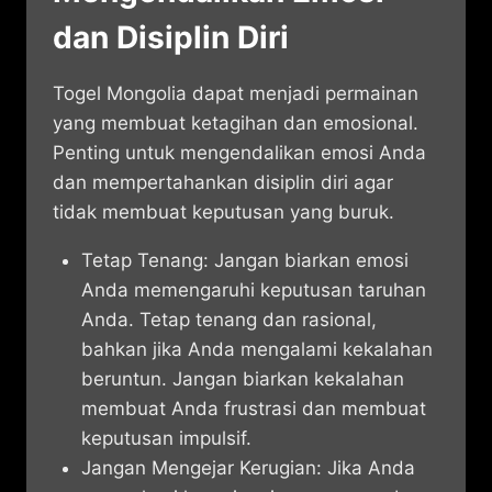
dan Disiplin Diri
Togel Mongolia dapat menjadi permainan
yang membuat ketagihan dan emosional.
Penting untuk mengendalikan emosi Anda
dan mempertahankan disiplin diri agar
tidak membuat keputusan yang buruk.
Tetap Tenang: Jangan biarkan emosi
Anda memengaruhi keputusan taruhan
Anda. Tetap tenang dan rasional,
bahkan jika Anda mengalami kekalahan
beruntun. Jangan biarkan kekalahan
membuat Anda frustrasi dan membuat
keputusan impulsif.
Jangan Mengejar Kerugian: Jika Anda