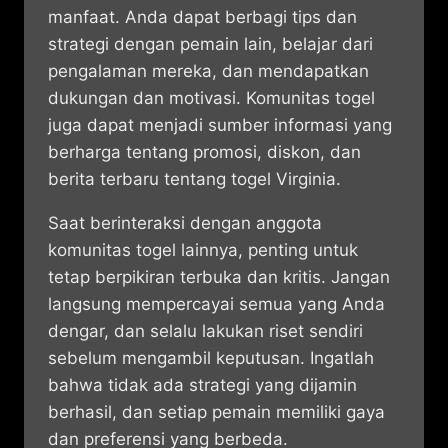
manfaat. Anda dapat berbagi tips dan
strategi dengan pemain lain, belajar dari
pengalaman mereka, dan mendapatkan
dukungan dan motivasi. Komunitas togel
juga dapat menjadi sumber informasi yang
berharga tentang promosi, diskon, dan
berita terbaru tentang togel Virginia.
Saat berinteraksi dengan anggota
komunitas togel lainnya, penting untuk
tetap berpikiran terbuka dan kritis. Jangan
langsung mempercayai semua yang Anda
dengar, dan selalu lakukan riset sendiri
sebelum mengambil keputusan. Ingatlah
bahwa tidak ada strategi yang dijamin
berhasil, dan setiap pemain memiliki gaya
dan preferensi yang berbeda.