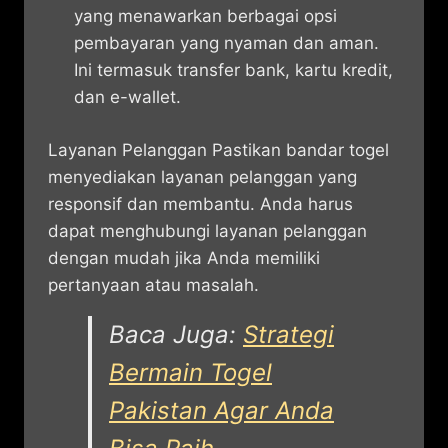
yang menawarkan berbagai opsi
pembayaran yang nyaman dan aman.
Ini termasuk transfer bank, kartu kredit,
dan e-wallet.
Layanan Pelanggan Pastikan bandar togel
menyediakan layanan pelanggan yang
responsif dan membantu. Anda harus
dapat menghubungi layanan pelanggan
dengan mudah jika Anda memiliki
pertanyaan atau masalah.
Baca Juga:
Strategi
Bermain Togel
Pakistan Agar Anda