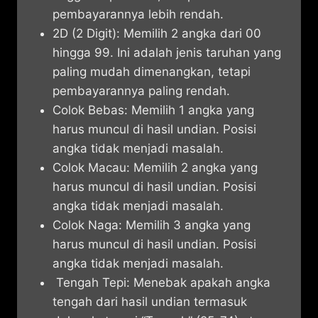
pembayarannya lebih rendah.
2D (2 Digit): Memilih 2 angka dari 00
hingga 99. Ini adalah jenis taruhan yang
paling mudah dimenangkan, tetapi
pembayarannya paling rendah.
Colok Bebas: Memilih 1 angka yang
harus muncul di hasil undian. Posisi
angka tidak menjadi masalah.
Colok Macau: Memilih 2 angka yang
harus muncul di hasil undian. Posisi
angka tidak menjadi masalah.
Colok Naga: Memilih 3 angka yang
harus muncul di hasil undian. Posisi
angka tidak menjadi masalah.
Tengah Tepi: Menebak apakah angka
tengah dari hasil undian termasuk