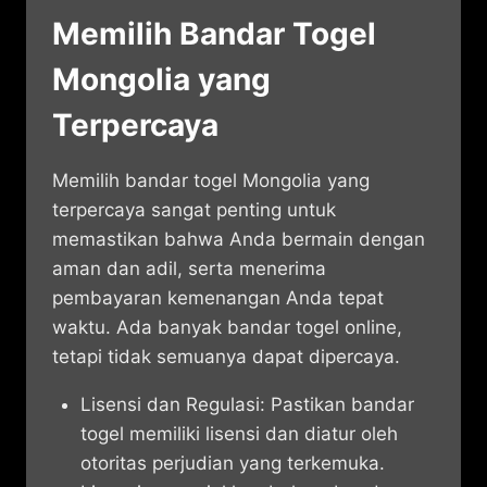
Memilih Bandar Togel
Mongolia yang
Terpercaya
Memilih bandar togel Mongolia yang
terpercaya sangat penting untuk
memastikan bahwa Anda bermain dengan
aman dan adil, serta menerima
pembayaran kemenangan Anda tepat
waktu. Ada banyak bandar togel online,
tetapi tidak semuanya dapat dipercaya.
Lisensi dan Regulasi: Pastikan bandar
togel memiliki lisensi dan diatur oleh
otoritas perjudian yang terkemuka.