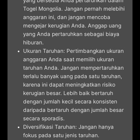
yang bersedia Anda pertaruhkan dalam
Togel Mongolia. Jangan pernah melebihi
anggaran ini, dan jangan mencoba
mengejar kerugian Anda. Anggap uang
yang Anda pertaruhkan sebagai biaya
hiburan.
Ukuran Taruhan: Pertimbangkan ukuran
anggaran Anda saat memilih ukuran
taruhan Anda. Jangan mempertaruhkan
terlalu banyak uang pada satu taruhan,
karena ini dapat meningkatkan risiko
kerugian besar. Lebih baik bertaruh
dengan jumlah kecil secara konsisten
daripada bertaruh dengan jumlah besar
secara sporadis.
Diversifikasi Taruhan: Jangan hanya
fokus pada satu jenis taruhan.