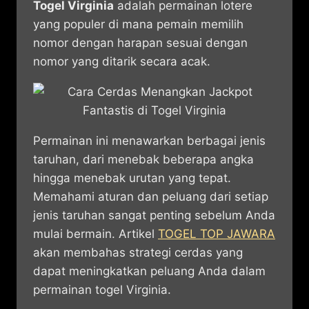
Togel Virginia
adalah permainan lotere
yang populer di mana pemain memilih
nomor dengan harapan sesuai dengan
nomor yang ditarik secara acak.
Permainan ini menawarkan berbagai jenis
taruhan, dari menebak beberapa angka
hingga menebak urutan yang tepat.
Memahami aturan dan peluang dari setiap
jenis taruhan sangat penting sebelum Anda
mulai bermain. Artikel
TOGEL TOP JAWARA
akan membahas strategi cerdas yang
dapat meningkatkan peluang Anda dalam
permainan togel Virginia​.