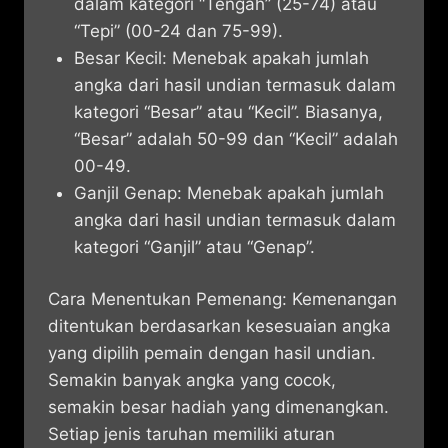
dalam kategori “Tengah” (25-74) atau
“Tepi” (00-24 dan 75-99).
Besar Kecil: Menebak apakah jumlah
angka dari hasil undian termasuk dalam
kategori “Besar” atau “Kecil”. Biasanya,
“Besar” adalah 50-99 dan “Kecil” adalah
00-49.
Ganjil Genap: Menebak apakah jumlah
angka dari hasil undian termasuk dalam
kategori “Ganjil” atau “Genap”.
Cara Menentukan Pemenang: Kemenangan
ditentukan berdasarkan kesesuaian angka
yang dipilih pemain dengan hasil undian.
Semakin banyak angka yang cocok,
semakin besar hadiah yang dimenangkan.
Setiap jenis taruhan memiliki aturan