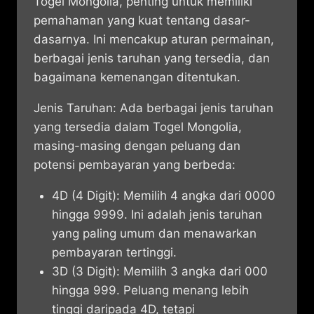
Togel Mongolia, penting untuk memiliki
pemahaman yang kuat tentang dasar-
dasarnya. Ini mencakup aturan permainan,
berbagai jenis taruhan yang tersedia, dan
bagaimana kemenangan ditentukan.
Jenis Taruhan: Ada berbagai jenis taruhan
yang tersedia dalam Togel Mongolia,
masing-masing dengan peluang dan
potensi pembayaran yang berbeda:
4D (4 Digit): Memilih 4 angka dari 0000
hingga 9999. Ini adalah jenis taruhan
yang paling umum dan menawarkan
pembayaran tertinggi.
3D (3 Digit): Memilih 3 angka dari 000
hingga 999. Peluang menang lebih
tinggi daripada 4D, tetapi