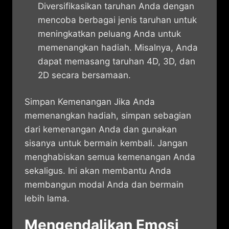
Diversifikasikan taruhan Anda dengan
mencoba berbagai jenis taruhan untuk
meningkatkan peluang Anda untuk
memenangkan hadiah. Misalnya, Anda
dapat memasang taruhan 4D, 3D, dan
2D secara bersamaan.
Simpan Kemenangan Jika Anda
memenangkan hadiah, simpan sebagian
dari kemenangan Anda dan gunakan
sisanya untuk bermain kembali. Jangan
menghabiskan semua kemenangan Anda
sekaligus. Ini akan membantu Anda
membangun modal Anda dan bermain
lebih lama.
Mengendalikan Emosi