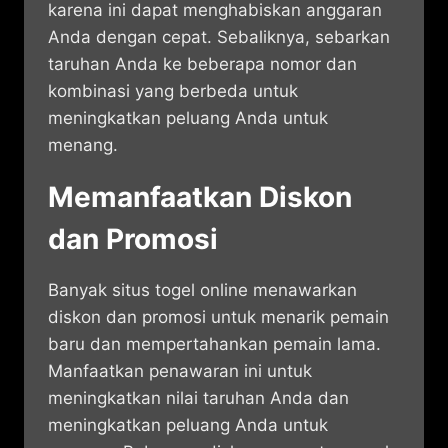
karena ini dapat menghabiskan anggaran
Anda dengan cepat. Sebaliknya, sebarkan
taruhan Anda ke beberapa nomor dan
kombinasi yang berbeda untuk
meningkatkan peluang Anda untuk
menang.
Memanfaatkan Diskon
dan Promosi
Banyak situs togel online menawarkan
diskon dan promosi untuk menarik pemain
baru dan mempertahankan pemain lama.
Manfaatkan penawaran ini untuk
meningkatkan nilai taruhan Anda dan
meningkatkan peluang Anda untuk