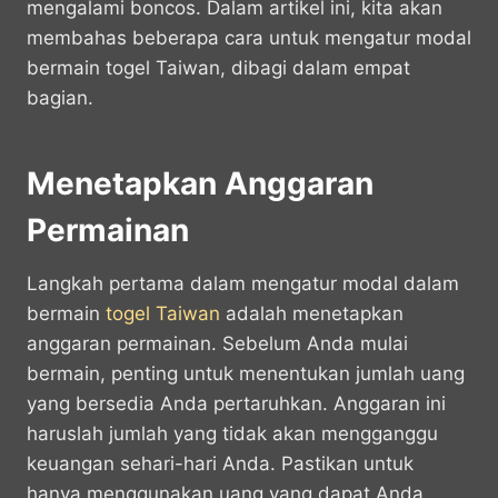
mengalami boncos. Dalam artikel ini, kita akan
membahas beberapa cara untuk mengatur modal
bermain togel Taiwan, dibagi dalam empat
bagian.
Menetapkan Anggaran
Permainan
Langkah pertama dalam mengatur modal dalam
bermain
togel Taiwan
adalah menetapkan
anggaran permainan. Sebelum Anda mulai
bermain, penting untuk menentukan jumlah uang
yang bersedia Anda pertaruhkan. Anggaran ini
haruslah jumlah yang tidak akan mengganggu
keuangan sehari-hari Anda. Pastikan untuk
hanya menggunakan uang yang dapat Anda