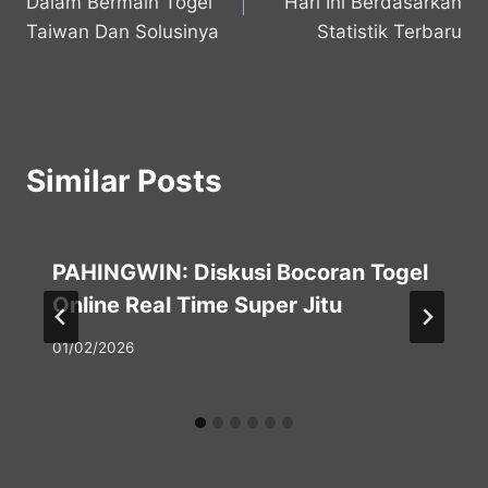
Dalam Bermain Togel
Hari Ini Berdasarkan
Taiwan Dan Solusinya
Statistik Terbaru
Similar Posts
PAHINGWIN: Diskusi Bocoran Togel
Online Real Time Super Jitu
01/02/2026