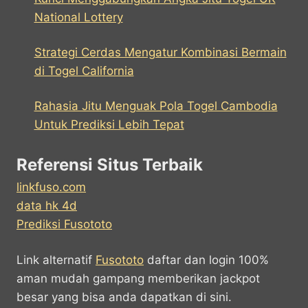
National Lottery
Strategi Cerdas Mengatur Kombinasi Bermain
di Togel California
Rahasia Jitu Menguak Pola Togel Cambodia
Untuk Prediksi Lebih Tepat
Referensi Situs Terbaik
linkfuso.com
data hk 4d
Prediksi Fusototo
Link alternatif
Fusototo
daftar dan login 100%
aman mudah gampang memberikan jackpot
besar yang bisa anda dapatkan di sini.