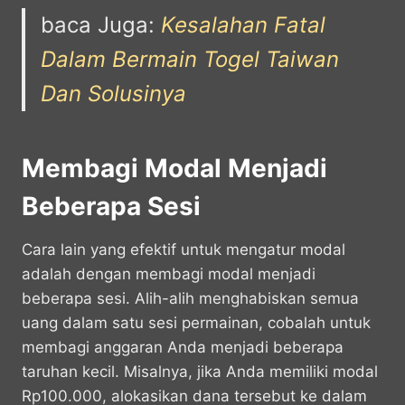
baca Juga:
Kesalahan Fatal
Dalam Bermain Togel Taiwan
Dan Solusinya
Membagi Modal Menjadi
Beberapa Sesi
Cara lain yang efektif untuk mengatur modal
adalah dengan membagi modal menjadi
beberapa sesi. Alih-alih menghabiskan semua
uang dalam satu sesi permainan, cobalah untuk
membagi anggaran Anda menjadi beberapa
taruhan kecil. Misalnya, jika Anda memiliki modal
Rp100.000, alokasikan dana tersebut ke dalam