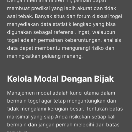
Dengan memahami tren ini, pemain dapat
membuat prediksi yang lebih akurat dan tidak
asal tebak. Banyak situs dan forum diskusi togel
menyediakan data statistik lengkap yang bisa
digunakan sebagai referensi. Ingat, walaupun
togel adalah permainan keberuntungan, analisis
data dapat membantu mengurangi risiko dan
meningkatkan peluang menang.
Kelola Modal Dengan Bijak
Manajemen modal adalah kunci utama dalam
bermain togel agar tetap menguntungkan dan
tidak mengalami kerugian besar. Tentukan batas
maksimal yang siap Anda risikokan setiap kali
bermain dan jangan pernah melebihi dari batas