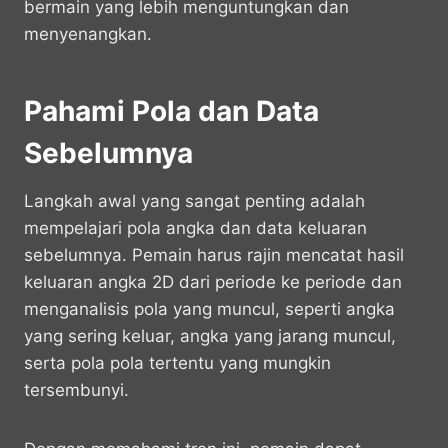
bermain yang lebih menguntungkan dan
menyenangkan.
Pahami Pola dan Data
Sebelumnya
Langkah awal yang sangat penting adalah
mempelajari pola angka dan data keluaran
sebelumnya. Pemain harus rajin mencatat hasil
keluaran angka 2D dari periode ke periode dan
menganalisis pola yang muncul, seperti angka
yang sering keluar, angka yang jarang muncul,
serta pola pola tertentu yang mungkin
tersembunyi.