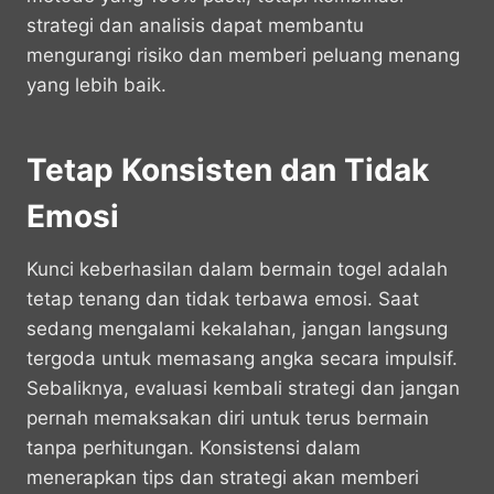
strategi dan analisis dapat membantu
mengurangi risiko dan memberi peluang menang
yang lebih baik.
Tetap Konsisten dan Tidak
Emosi
Kunci keberhasilan dalam bermain togel adalah
tetap tenang dan tidak terbawa emosi. Saat
sedang mengalami kekalahan, jangan langsung
tergoda untuk memasang angka secara impulsif.
Sebaliknya, evaluasi kembali strategi dan jangan
pernah memaksakan diri untuk terus bermain
tanpa perhitungan. Konsistensi dalam
menerapkan tips dan strategi akan memberi