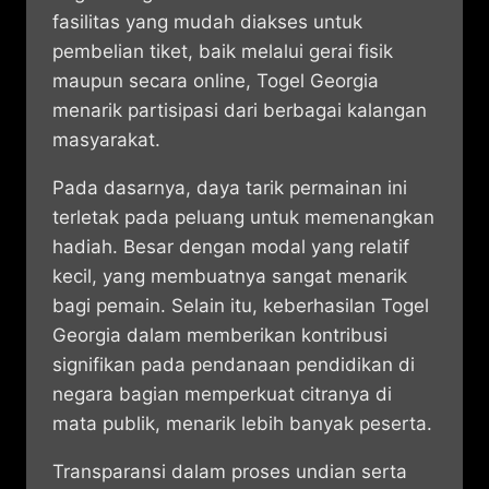
fasilitas yang mudah diakses untuk
pembelian tiket, baik melalui gerai fisik
maupun secara online, Togel Georgia
menarik partisipasi dari berbagai kalangan
masyarakat.
Pada dasarnya, daya tarik permainan ini
terletak pada peluang untuk memenangkan
hadiah. Besar dengan modal yang relatif
kecil, yang membuatnya sangat menarik
bagi pemain. Selain itu, keberhasilan Togel
Georgia dalam memberikan kontribusi
signifikan pada pendanaan pendidikan di
negara bagian memperkuat citranya di
mata publik, menarik lebih banyak peserta.
Transparansi dalam proses undian serta