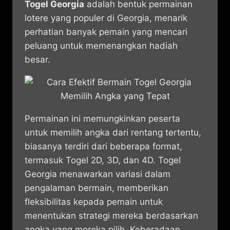
Togel Georgia
adalah bentuk permainan
lotere yang populer di Georgia, menarik
perhatian banyak pemain yang mencari
peluang untuk memenangkan hadiah
besar.​
Permainan ini memungkinkan peserta
untuk memilih angka dari rentang tertentu,
biasanya terdiri dari beberapa format,
termasuk Togel 2D, 3D, dan 4D. Togel
Georgia menawarkan variasi dalam
pengalaman bermain, memberikan
fleksibilitas kepada pemain untuk
menentukan strategi mereka berdasarkan
angka yang mereka pilih. Keberadaan