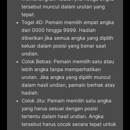
tersebut muncul dalam urutan yang
tepat.
Togel 4D: Pemain memilih empat angka
dari 0000 hingga 9999. Hadiah
diberikan jika semua angka yang dipilih
keluar dalam posisi yang benar saat
undian.
Colok Bebas: Pemain memilih satu atau
lebih angka tanpa memperhatikan
urutan. Jika angka yang dipilih muncul
dalam hasil undian, pemain berhak atas
hadiah.
Colok Jitu: Pemain memilih satu angka
yang harus sesuai dengan posisi
tertentu dalam hasil undian. Angka
tersebut harus cocok secara tepat untuk