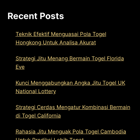
Recent Posts
Teknik Efektif Menguasai Pola Togel
Hongkong Untuk Analisa Akurat
Strategi Jitu Menang Bermain Togel Florida
Eve
Kunci Menggabungkan Angka Jitu Togel UK
National Lottery
Strategi Cerdas Mengatur Kombinasi Bermain
di Togel California
Rahasia Jitu Menguak Pola Togel Cambodia
Untuk Prediksi Lebih Tepat