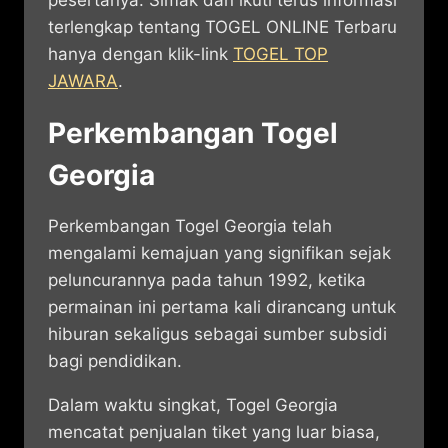
pesertanya. Simak dan ikuti terus informasi
terlengkap tentang TOGEL ONLINE Terbaru
hanya dengan klik-link
TOGEL TOP
JAWARA
.
Perkembangan Togel
Georgia
Perkembangan Togel Georgia telah
mengalami kemajuan yang signifikan sejak
peluncurannya pada tahun 1992, ketika
permainan ini pertama kali dirancang untuk
hiburan sekaligus sebagai sumber subsidi
bagi pendidikan.
Dalam waktu singkat, Togel Georgia
mencatat penjualan tiket yang luar biasa,