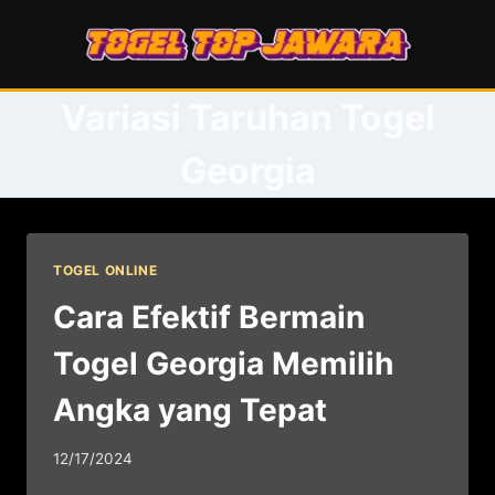
Skip
to
content
Variasi Taruhan Togel
Georgia
TOGEL ONLINE
Cara Efektif Bermain
Togel Georgia Memilih
Angka yang Tepat
12/17/2024