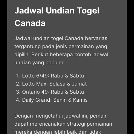
Jadwal Undian Togel
Canada
Jadwal undian togel Canada bervariasi
tergantung pada jenis permainan yang
dipilih. Berikut beberapa contoh jadwal
undian yang populer:
Lotto 6/49: Rabu & Sabtu
Lotto Max: Selasa & Jumat
Ontario 49: Rabu & Sabtu
Daily Grand: Senin & Kamis
Dengan mengetahui jadwal ini, pemain
dapat merencanakan strategi permainan
mereka dengan lebih baik dan tidak