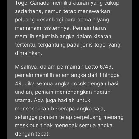
Togel Canada memiliki aturan yang cukup
sederhana, namun tetap menawarkan
peluang besar bagi para pemain yang
memahami sistemnya. Pemain harus
memilih sejumlah angka dalam kisaran
tertentu, tergantung pada jenis togel yang
dimainkan.
Misalnya, dalam permainan Lotto 6/49,
pemain memilih enam angka dari 1 hingga
49. Jika semua angka cocok dengan hasil
undian, pemain memenangkan hadiah
utama. Ada juga hadiah untuk
mencocokkan beberapa angka saja,
sehingga pemain tetap berpeluang menang
meskipun tidak menebak semua angka
dengan tepat.