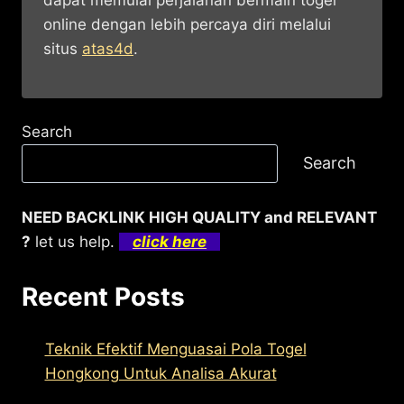
online dengan lebih percaya diri melalui
situs
atas4d
.
Search
Search
NEED BACKLINK HIGH QUALITY and RELEVANT
?
let us help.
click here
Recent Posts
Teknik Efektif Menguasai Pola Togel
Hongkong Untuk Analisa Akurat