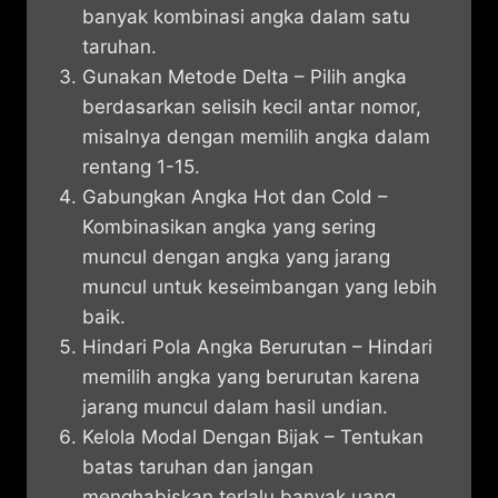
banyak kombinasi angka dalam satu
taruhan.
Gunakan Metode Delta – Pilih angka
berdasarkan selisih kecil antar nomor,
misalnya dengan memilih angka dalam
rentang 1-15.
Gabungkan Angka Hot dan Cold –
Kombinasikan angka yang sering
muncul dengan angka yang jarang
muncul untuk keseimbangan yang lebih
baik.
Hindari Pola Angka Berurutan – Hindari
memilih angka yang berurutan karena
jarang muncul dalam hasil undian.
Kelola Modal Dengan Bijak – Tentukan
batas taruhan dan jangan
menghabiskan terlalu banyak uang