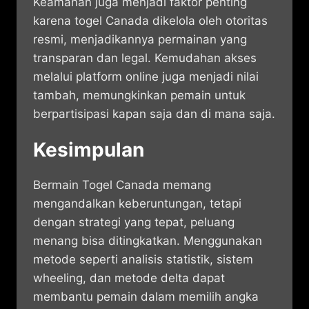
Keamanan juga menjadi faktor penting
karena togel Canada dikelola oleh otoritas
resmi, menjadikannya permainan yang
transparan dan legal. Kemudahan akses
melalui platform online juga menjadi nilai
tambah, memungkinkan pemain untuk
berpartisipasi kapan saja dan di mana saja.
Kesimpulan
Bermain Togel Canada memang
mengandalkan keberuntungan, tetapi
dengan strategi yang tepat, peluang
menang bisa ditingkatkan. Menggunakan
metode seperti analisis statistik, sistem
wheeling, dan metode delta dapat
membantu pemain dalam memilih angka