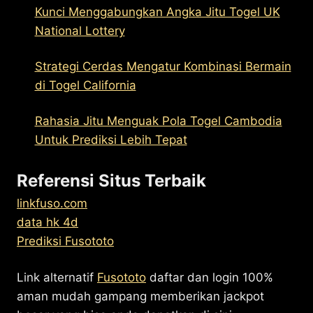
Kunci Menggabungkan Angka Jitu Togel UK
National Lottery
Strategi Cerdas Mengatur Kombinasi Bermain
di Togel California
Rahasia Jitu Menguak Pola Togel Cambodia
Untuk Prediksi Lebih Tepat
Referensi Situs Terbaik
linkfuso.com
data hk 4d
Prediksi Fusototo
Link alternatif
Fusototo
daftar dan login 100%
aman mudah gampang memberikan jackpot