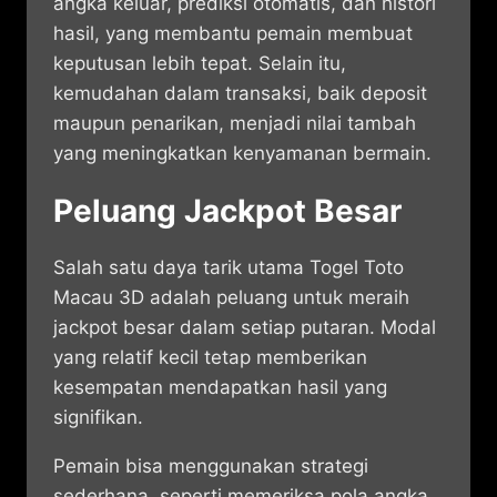
angka keluar, prediksi otomatis, dan histori
hasil, yang membantu pemain membuat
keputusan lebih tepat. Selain itu,
kemudahan dalam transaksi, baik deposit
maupun penarikan, menjadi nilai tambah
yang meningkatkan kenyamanan bermain.
Peluang Jackpot Besar
Salah satu daya tarik utama Togel Toto
Macau 3D adalah peluang untuk meraih
jackpot besar dalam setiap putaran. Modal
yang relatif kecil tetap memberikan
kesempatan mendapatkan hasil yang
signifikan.
Pemain bisa menggunakan strategi
sederhana, seperti memeriksa pola angka