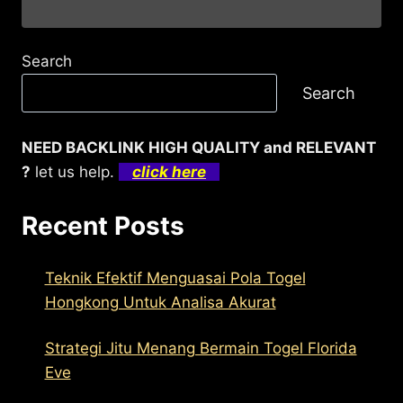
Search
Search
NEED BACKLINK HIGH QUALITY and RELEVANT
?
let us help.
click here
Recent Posts
Teknik Efektif Menguasai Pola Togel
Hongkong Untuk Analisa Akurat
Strategi Jitu Menang Bermain Togel Florida
Eve