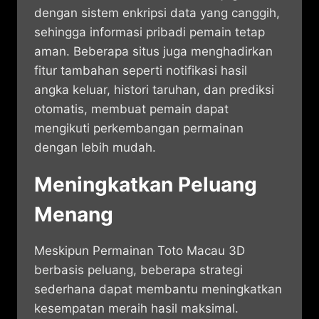
dengan sistem enkripsi data yang canggih,
sehingga informasi pribadi pemain tetap
aman. Beberapa situs juga menghadirkan
fitur tambahan seperti notifikasi hasil
angka keluar, histori taruhan, dan prediksi
otomatis, membuat pemain dapat
mengikuti perkembangan permainan
dengan lebih mudah.
Meningkatkan Peluang
Menang
Meskipun Permainan Toto Macau 3D
berbasis peluang, beberapa strategi
sederhana dapat membantu meningkatkan
kesempatan meraih hasil maksimal.