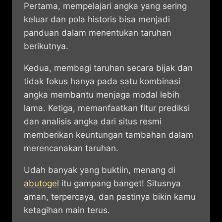
Pertama, mempelajari angka yang sering
keluar dan pola historis bisa menjadi
panduan dalam menentukan taruhan
berikutnya.
Kedua, membagi taruhan secara bijak dan
tidak fokus hanya pada satu kombinasi
angka membantu menjaga modal lebih
lama. Ketiga, memanfaatkan fitur prediksi
dan analisis angka dari situs resmi
memberikan keuntungan tambahan dalam
merencanakan taruhan.
Udah banyak yang buktiin, menang di
abutogel
itu gampang banget! Situsnya
aman, terpercaya, dan pastinya bikin kamu
ketagihan main terus.