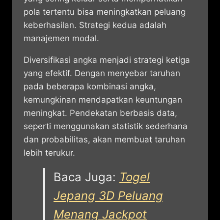
pola tertentu bisa meningkatkan peluang
keberhasilan. Strategi kedua adalah
manajemen modal.
Diversifikasi angka menjadi strategi ketiga
yang efektif. Dengan menyebar taruhan
pada beberapa kombinasi angka,
kemungkinan mendapatkan keuntungan
meningkat. Pendekatan berbasis data,
seperti menggunakan statistik sederhana
dan probabilitas, akan membuat taruhan
lebih terukur.
Baca Juga:
Togel
Jepang 3D Peluang
Menang Jackpot