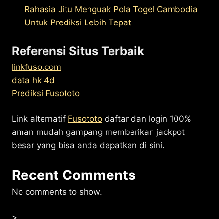
Rahasia Jitu Menguak Pola Togel Cambodia
Untuk Prediksi Lebih Tepat
Referensi Situs Terbaik
linkfuso.com
data hk 4d
Prediksi Fusototo
Link alternatif
Fusototo
daftar dan login 100%
aman mudah gampang memberikan jackpot
besar yang bisa anda dapatkan di sini.
Recent Comments
No comments to show.
>