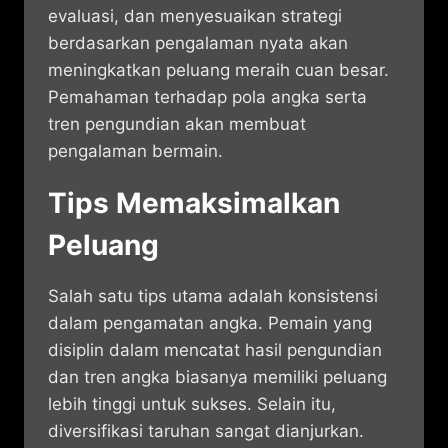
evaluasi, dan menyesuaikan strategi
berdasarkan pengalaman nyata akan
meningkatkan peluang meraih cuan besar.
Pemahaman terhadap pola angka serta
tren pengundian akan membuat
pengalaman bermain.
Tips Memaksimalkan
Peluang
Salah satu tips utama adalah konsistensi
dalam pengamatan angka. Pemain yang
disiplin dalam mencatat hasil pengundian
dan tren angka biasanya memiliki peluang
lebih tinggi untuk sukses. Selain itu,
diversifikasi taruhan sangat dianjurkan.