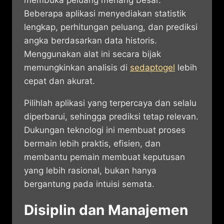
membuka peluang menang besar.
Beberapa aplikasi menyediakan statistik
lengkap, perhitungan peluang, dan prediksi
angka berdasarkan data historis.
Menggunakan alat ini secara bijak
memungkinkan analisis di
sedaptogel
lebih
cepat dan akurat.
Pilihlah aplikasi yang terpercaya dan selalu
diperbarui, sehingga prediksi tetap relevan.
Dukungan teknologi ini membuat proses
bermain lebih praktis, efisien, dan
membantu pemain membuat keputusan
yang lebih rasional, bukan hanya
bergantung pada intuisi semata.
Disiplin dan Manajemen