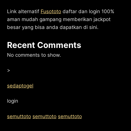
Link alternatif
Fusototo
daftar dan login 100%
aman mudah gampang memberikan jackpot
besar yang bisa anda dapatkan di sini.
Recent Comments
No comments to show.
>
sedaptogel
login
semuttoto
semuttoto
semuttoto