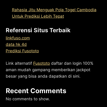
Rahasia Jitu Menguak Pola Togel Cambodia
Untuk Prediksi Lebih Tepat
Referensi Situs Terbaik
linkfuso.com
data hk 4d
Prediksi Fusototo
Link alternatif
Fusototo
daftar dan login 100%
aman mudah gampang memberikan jackpot
besar yang bisa anda dapatkan di sini.
Recent Comments
No comments to show.