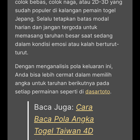
colok bebas, colok naga, atau 2D-3D yang
sudah populer di kalangan pemain togel
Jepang. Selalu tetapkan batas modal
harian dan jangan tergoda untuk
memasang taruhan besar saat sedang
dalam kondisi emosi atau kalah berturut-
turut.
Dengan menganalisis pola keluaran ini,
Anda bisa lebih cermat dalam memilih
angka untuk taruhan berikutnya pada
setiap permainan seperti di
dasartoto
.
Baca Juga:
Cara
Baca Pola Angka
Togel Taiwan 4D