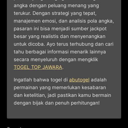
angka dengan peluang menang yang
terukur. Dengan strategi yang tepat,
manajemen emosi, dan analisis pola angka,
pasaran ini bisa menjadi sumber jackpot
besar yang realistis dan menyenangkan
untuk dicoba. Ayo terus terhubung dan cari
tahu berbagai informasi menarik lainnya
secara menyeluruh dengan mengklik
TOGEL TOP JAWARA
.
Ingatlah bahwa togel di
abutogel
adalah
permainan yang memerlukan kesabaran
dan ketelitian, jadi pastikan kamu bermain
dengan bijak dan penuh perhitungan!