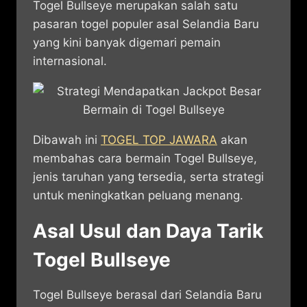
Togel Bullseye merupakan salah satu
pasaran togel populer asal Selandia Baru
yang kini banyak digemari pemain
internasional.
Dibawah ini
TOGEL TOP JAWARA
akan
membahas cara bermain Togel Bullseye,
jenis taruhan yang tersedia, serta strategi
untuk meningkatkan peluang menang.
Asal Usul dan Daya Tarik
Togel Bullseye
Togel Bullseye berasal dari Selandia Baru