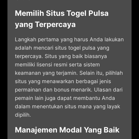
Memilih Situs Togel Pulsa
yang Terpercaya
Langkah pertama yang harus Anda lakukan
adalah mencari situs togel pulsa yang
terpercaya. Situs yang baik biasanya
memiliki lisensi resmi serta sistem
keamanan yang terjamin. Selain itu, pilihlah
situs yang menawarkan berbagai jenis
permainan dan bonus menarik. Ulasan dari
pemain lain juga dapat membantu Anda
dalam menentukan situs mana yang layak
dipilih.
Manajemen Modal Yang Baik