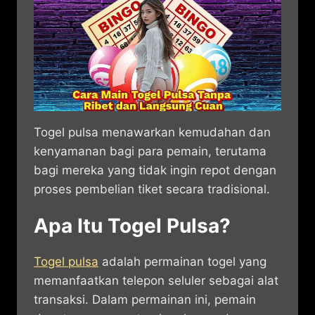
Togel pulsa menawarkan kemudahan dan
kenyamanan bagi para pemain, terutama
bagi mereka yang tidak ingin repot dengan
proses pembelian tiket secara tradisional.
Apa Itu Togel Pulsa?
Togel pulsa
adalah permainan togel yang
memanfaatkan telepon seluler sebagai alat
transaksi. Dalam permainan ini, pemain