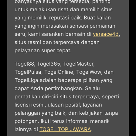
banyaknya situs yang tersedia, penting
untuk melakukan riset dan memilih situs
yang memiliki reputasi baik. Buat kalian
yang ingin merasakan sensasi permainan
seru, kami sarankan bermain di
versace4d
,
situs resmi dan terpercaya dengan
pelayanan super cepat.
Togel88, Togel365, TogelMaster,
TogelPulsa, TogelOnline, TogelWow, dan
TogelLiga adalah beberapa pilihan yang
dapat Anda pertimbangkan. Selalu
perhatikan ciri-ciri situs terpercaya, seperti
lisensi resmi, ulasan positif, layanan
pelanggan yang baik, dan kebijakan tanpa
potongan. Ikuti terus informasi menarik
lainnya di
TOGEL TOP JAWARA
.