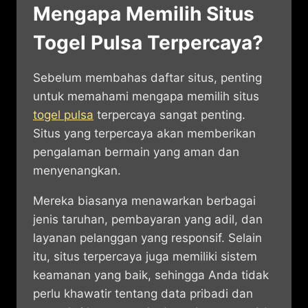
Mengapa Memilih Situs
Togel Pulsa Terpercaya?
Sebelum membahas daftar situs, penting
untuk memahami mengapa memilih situs
togel pulsa
terpercaya sangat penting.
Situs yang terpercaya akan memberikan
pengalaman bermain yang aman dan
menyenangkan.
Mereka biasanya menawarkan berbagai
jenis taruhan, pembayaran yang adil, dan
layanan pelanggan yang responsif. Selain
itu, situs terpercaya juga memiliki sistem
keamanan yang baik, sehingga Anda tidak
perlu khawatir tentang data pribadi dan