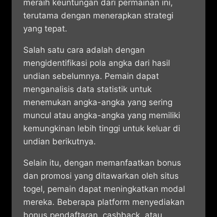
meraih keuntungan dari permainan ini,
terutama dengan menerapkan strategi
yang tepat.
Salah satu cara adalah dengan
mengidentifikasi pola angka dari hasil
undian sebelumnya. Pemain dapat
menganalisis data statistik untuk
menemukan angka-angka yang sering
muncul atau angka-angka yang memiliki
kemungkinan lebih tinggi untuk keluar di
undian berikutnya.
Selain itu, dengan memanfaatkan bonus
dan promosi yang ditawarkan oleh situs
togel, pemain dapat meningkatkan modal
mereka. Beberapa platform menyediakan
bonus pendaftaran, cashback, atau