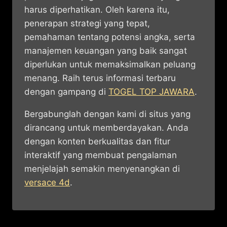
harus diperhatikan. Oleh karena itu,
penerapan strategi yang tepat,
pemahaman tentang potensi angka, serta
manajemen keuangan yang baik sangat
diperlukan untuk memaksimalkan peluang
menang. Raih terus informasi terbaru
dengan gampang di
TOGEL TOP JAWARA
.
Bergabunglah dengan kami di situs yang
dirancang untuk memberdayakan. Anda
dengan konten berkualitas dan fitur
interaktif yang membuat pengalaman
menjelajah semakin menyenangkan di
versace 4d
.