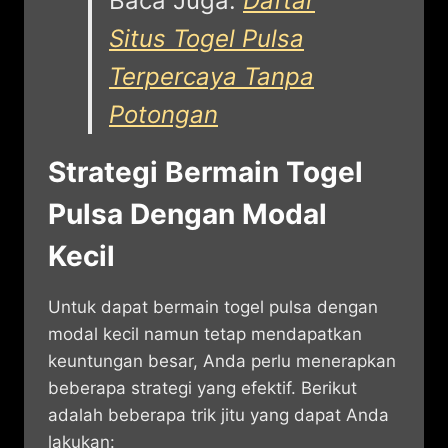
Baca Juga:
Daftar
Situs Togel Pulsa
Terpercaya Tanpa
Potongan
Strategi Bermain Togel
Pulsa Dengan Modal
Kecil
Untuk dapat bermain togel pulsa dengan
modal kecil namun tetap mendapatkan
keuntungan besar, Anda perlu menerapkan
beberapa strategi yang efektif. Berikut
adalah beberapa trik jitu yang dapat Anda
lakukan: