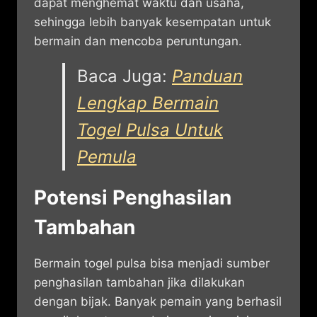
dapat menghemat waktu dan usaha,
sehingga lebih banyak kesempatan untuk
bermain dan mencoba peruntungan.
Baca Juga:
Panduan
Lengkap Bermain
Togel Pulsa Untuk
Pemula
Potensi Penghasilan
Tambahan
Bermain togel pulsa bisa menjadi sumber
penghasilan tambahan jika dilakukan
dengan bijak. Banyak pemain yang berhasil