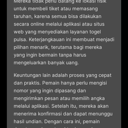
Mereka tidak perlu datang ke lokasi fisik
untuk membeli tiket atau memasang
taruhan, karena semua bisa dilakukan
secara online melalui aplikasi atau situs
web yang menyediakan layanan togel
pulsa. Keterjangkauan ini membuat menjadi
pilihan menarik, terutama bagi mereka
yang ingin bermain tanpa harus
mengeluarkan banyak uang.
Keuntungan lain adalah proses yang cepat
dan praktis. Pemain hanya perlu mengisi
nomor yang ingin dipasang dan
mengirimkan pesan atau memilih angka
melalui aplikasi. Setelah itu, mereka akan
menerima konfirmasi dan dapat menunggu
hasil undian. Dengan cara ini, pemain