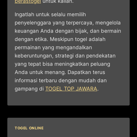
berastogel
untuk kalian.
Ingatlah untuk selalu memilih
penyelenggara yang terpercaya, mengelola
keuangan Anda dengan bijak, dan bermain
dengan etika. Meskipun togel adalah
permainan yang mengandalkan
keberuntungan, strategi dan pendekatan
yang tepat bisa meningkatkan peluang
Anda untuk menang. Dapatkan terus
informasi terbaru dengan mudah dan
gampang di
TOGEL TOP JAWARA
.
TOGEL ONLINE