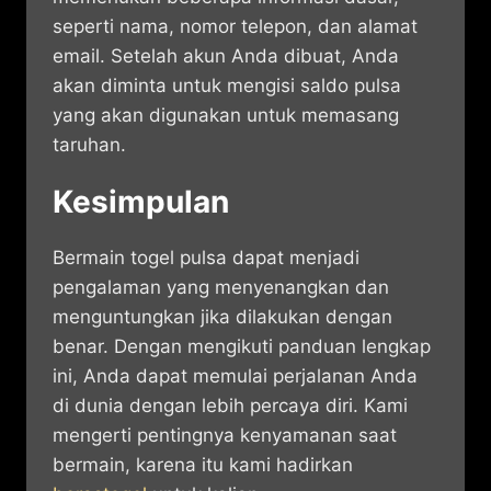
seperti nama, nomor telepon, dan alamat
email. Setelah akun Anda dibuat, Anda
akan diminta untuk mengisi saldo pulsa
yang akan digunakan untuk memasang
taruhan.
Kesimpulan
Bermain togel pulsa dapat menjadi
pengalaman yang menyenangkan dan
menguntungkan jika dilakukan dengan
benar. Dengan mengikuti panduan lengkap
ini, Anda dapat memulai perjalanan Anda
di dunia dengan lebih percaya diri. Kami
mengerti pentingnya kenyamanan saat
bermain, karena itu kami hadirkan