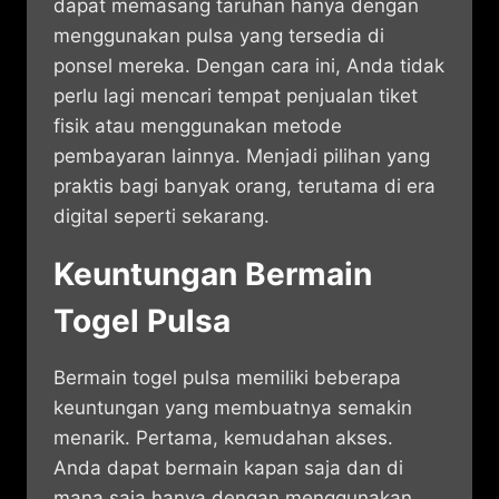
dapat memasang taruhan hanya dengan
menggunakan pulsa yang tersedia di
ponsel mereka. Dengan cara ini, Anda tidak
perlu lagi mencari tempat penjualan tiket
fisik atau menggunakan metode
pembayaran lainnya. Menjadi pilihan yang
praktis bagi banyak orang, terutama di era
digital seperti sekarang.
Keuntungan Bermain
Togel Pulsa
Bermain togel pulsa memiliki beberapa
keuntungan yang membuatnya semakin
menarik. Pertama, kemudahan akses.
Anda dapat bermain kapan saja dan di
mana saja hanya dengan menggunakan