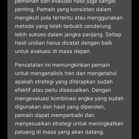
pemilihan dan evaluasi hasil juga sangat
penting. Pemain yang konsisten dalam
mengikuti pola tertentu atau menggunakan
metode yang telah terbukti cenderung
lebih sukses dalam jangka panjang. Setiap
hasil undian harus dicatat dengan baik
untuk evaluasi di masa depan.
Pencatatan ini memungkinkan pemain
untuk menganalisis tren dan mengetahui
apakah strategi yang diterapkan sudah
efektif atau perlu disesuaikan. Dengan
mengevaluasi kombinasi angka yang sudah
digunakan dan hasil yang diperoleh,
pemain dapat memperbaiki dan
menyesuaikan strategi untuk meningkatkan
peluang di masa yang akan datang.