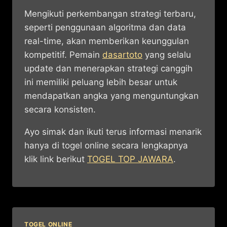
Mengikuti perkembangan strategi terbaru,
seperti penggunaan algoritma dan data
real-time, akan memberikan keunggulan
kompetitif. Pemain
dasartoto
yang selalu
update dan menerapkan strategi canggih
ini memiliki peluang lebih besar untuk
mendapatkan angka yang menguntungkan
secara konsisten.
Ayo simak dan ikuti terus informasi menarik
hanya di togel online secara lengkapnya
klik link berikut
TOGEL TOP JAWARA
.
TOGEL ONLINE