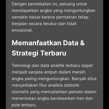
Dengan pendekatan ini, peluang untuk
mendapatkan angka yang menguntungkan
semakin besar karena permainan tetap
berjalan secara terukur dan tidak
emosional.
Memanfaatkan Data &
Strategi Terbaru
Teknologi dan data analitik terbaru dapat
menjadi senjata ampuh dalam meraih
angka paling menguntungkan. Banyak situs
menyediakan fitur analisis statistik
otomatis yang memudahkan pemain dalam
menentukan angka berdasarkan tren dan
pola terbaru.