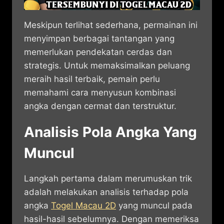
Meskipun terlihat sederhana, permainan ini
menyimpan berbagai tantangan yang
memerlukan pendekatan cerdas dan
strategis. Untuk memaksimalkan peluang
meraih hasil terbaik, pemain perlu
memahami cara menyusun kombinasi
angka dengan cermat dan terstruktur.
Analisis Pola Angka Yang
Muncul
Langkah pertama dalam merumuskan trik
adalah melakukan analisis terhadap pola
angka
Togel Macau 2D
yang muncul pada
hasil-hasil sebelumnya. Dengan memeriksa