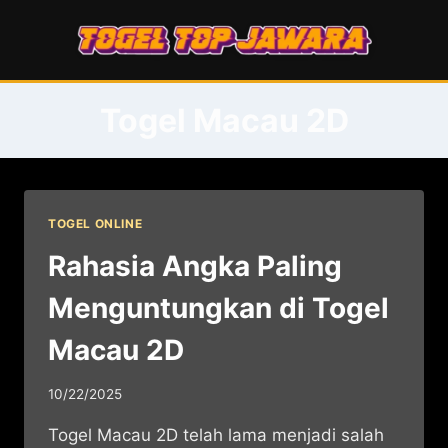
Skip
to
content
Togel Macau 2D
TOGEL ONLINE
Rahasia Angka Paling
Menguntungkan di Togel
Macau 2D
10/22/2025
Togel Macau 2D telah lama menjadi salah