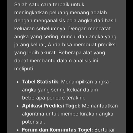
Salah satu cara terbaik untuk
meningkatkan peluang menang adalah
dengan menganalisis pola angka dari hasil
keluaran sebelumnya. Dengan mencatat
angka yang sering muncul dan angka yang
jarang keluar, Anda bisa membuat prediksi
yang lebih akurat. Beberapa alat yang
dapat membantu dalam analisis ini
meliputi:
Tabel Statistik:
Menampilkan angka-
angka yang sering keluar dalam
beberapa periode terakhir.
Aplikasi Prediksi Togel:
Memanfaatkan
algoritma untuk memperkirakan angka
potensial.
Forum dan Komunitas Togel:
Bertukar