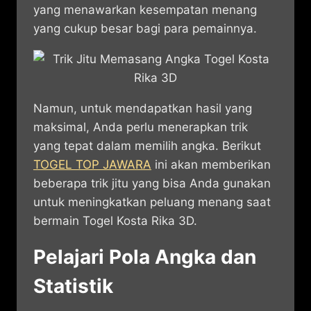
yang menawarkan kesempatan menang
yang cukup besar bagi para pemainnya.
Namun, untuk mendapatkan hasil yang
maksimal, Anda perlu menerapkan trik
yang tepat dalam memilih angka. Berikut
TOGEL TOP JAWARA
ini akan memberikan
beberapa trik jitu yang bisa Anda gunakan
untuk meningkatkan peluang menang saat
bermain Togel Kosta Rika 3D.
Pelajari Pola Angka dan
Statistik