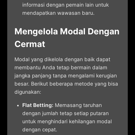
informasi dengan pemain lain untuk
mendapatkan wawasan baru.
Mengelola Modal Dengan
Cermat
Modal yang dikelola dengan baik dapat
membantu Anda tetap bermain dalam
jangka panjang tanpa mengalami kerugian
besar. Berikut beberapa metode yang bisa
digunakan:
Flat Betting:
Memasang taruhan
dengan jumlah tetap setiap putaran
untuk menghindari kehilangan modal
dengan cepat.