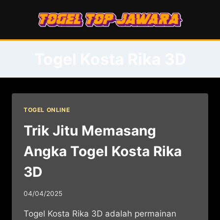
Skip
to
content
Togel Kosta Rika 3D
TOGEL ONLINE
Trik Jitu Memasang
Angka Togel Kosta Rika
3D
04/04/2025
Togel Kosta Rika 3D adalah permainan