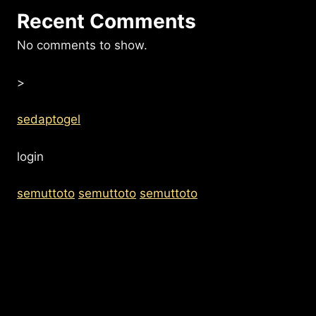
Recent Comments
No comments to show.
>
sedaptogel
login
semuttoto
semuttoto
semuttoto