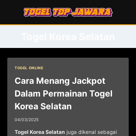
Skip
to
content
Togel Korea Selatan
TOGEL ONLINE
Cara Menang Jackpot
Dalam Permainan Togel
Korea Selatan
04/03/2025
Togel Korea Selatan
juga dikenal sebagai