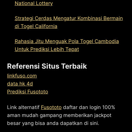
National Lottery
Strategi Cerdas Mengatur Kombinasi Bermain
di Togel California
Rahasia Jitu Menguak Pola Togel Cambodia
Untuk Prediksi Lebih Tepat
Referensi Situs Terbaik
linkfuso.com
data hk 4d
Prediksi Fusototo
Link alternatif
Fusototo
daftar dan login 100%
aman mudah gampang memberikan jackpot
besar yang bisa anda dapatkan di sini.