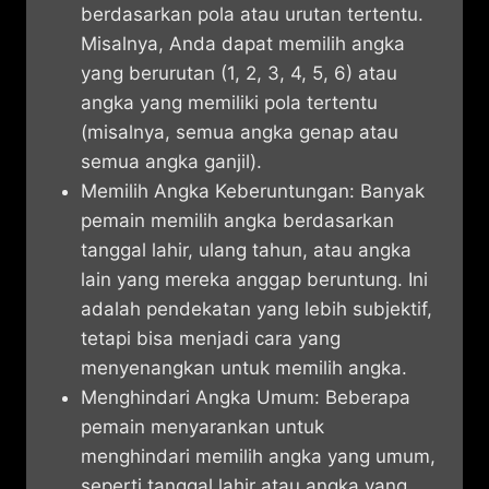
berdasarkan pola atau urutan tertentu.
Misalnya, Anda dapat memilih angka
yang berurutan (1, 2, 3, 4, 5, 6) atau
angka yang memiliki pola tertentu
(misalnya, semua angka genap atau
semua angka ganjil).
Memilih Angka Keberuntungan: Banyak
pemain memilih angka berdasarkan
tanggal lahir, ulang tahun, atau angka
lain yang mereka anggap beruntung. Ini
adalah pendekatan yang lebih subjektif,
tetapi bisa menjadi cara yang
menyenangkan untuk memilih angka.
Menghindari Angka Umum: Beberapa
pemain menyarankan untuk
menghindari memilih angka yang umum,
seperti tanggal lahir atau angka yang