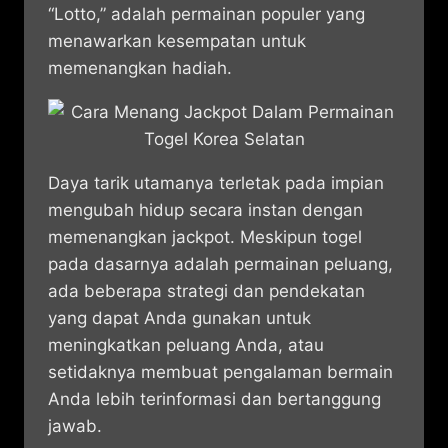
“Lotto,” adalah permainan populer yang
menawarkan kesempatan untuk
memenangkan hadiah.
Daya tarik utamanya terletak pada impian
mengubah hidup secara instan dengan
memenangkan jackpot. Meskipun togel
pada dasarnya adalah permainan peluang,
ada beberapa strategi dan pendekatan
yang dapat Anda gunakan untuk
meningkatkan peluang Anda, atau
setidaknya membuat pengalaman bermain
Anda lebih terinformasi dan bertanggung
jawab.