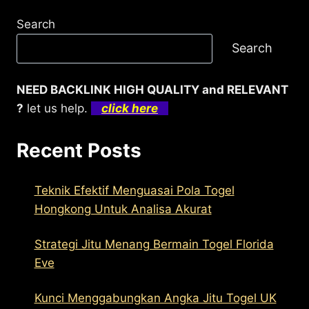
Search
Search
NEED BACKLINK HIGH QUALITY and RELEVANT
?
let us help.
click here
Recent Posts
Teknik Efektif Menguasai Pola Togel
Hongkong Untuk Analisa Akurat
Strategi Jitu Menang Bermain Togel Florida
Eve
Kunci Menggabungkan Angka Jitu Togel UK