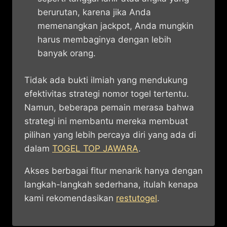
berurutan, karena jika Anda
memenangkan jackpot, Anda mungkin
harus membaginya dengan lebih
banyak orang.
Tidak ada bukti ilmiah yang mendukung
efektivitas strategi nomor togel tertentu.
Namun, beberapa pemain merasa bahwa
strategi ini membantu mereka membuat
pilihan yang lebih percaya diri yang ada di
dalam
TOGEL TOP JAWARA
.
Akses berbagai fitur menarik hanya dengan
langkah-langkah sederhana, itulah kenapa
kami rekomendasikan
restutogel
.